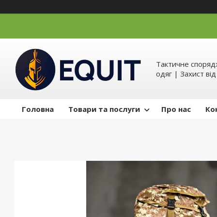
Тактичне спорядж
одяг | Захист ві
Головна
Товари та послуги
Про нас
Ко