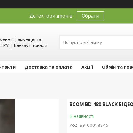
Детектори дронів
Обрати
ення | амуніція та
д FPV | Блекаут товари
нтакти
Доставка та оплата
Акції
Обмін та пов
BCOM BD-480 BLACK ВІ
В наявності
Код:
99-00018845