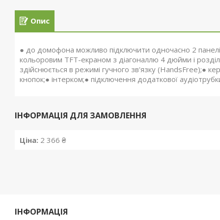
Опис
● до домофона можливо підключити одночасно 2 панел
кольоровим TFT-екраном з діагоналлю 4 дюйми і розділ
здійснюється в режимі гучного зв'язку (HandsFree);● 
кнопок;● інтерком;● підключення додаткової аудіотрубк
ІНФОРМАЦІЯ ДЛЯ ЗАМОВЛЕННЯ
Ціна:
2 366 ₴
ІНФОРМАЦІЯ