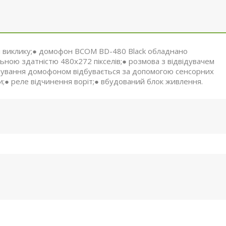
і виклику;● домофон BCOM BD-480 Black обладнано
ьною здатністю 480х272 пікселів;● розмова з відвідувачем
керування домофоном відбувається за допомогою сенсорних
и;● реле відчинення воріт;● вбудований блок живлення.