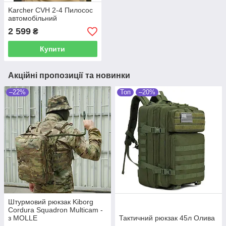
Karcher CVH 2-4 Пилосос
автомобільний
2 599
₴
Купити
Акційні пропозиції та новинки
–22%
Топ
–20%
Штурмовий рюкзак Kiborg
Cordura Squadron Multicam -
з MOLLE
Тактичний рюкзак 45л Олива