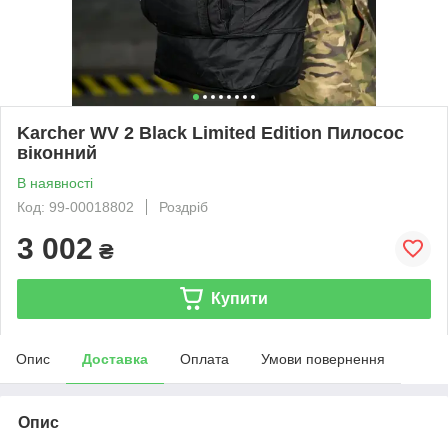
Karcher WV 2 Black Limited Edition Пилосос
віконний
В наявності
Код: 99-00018802
Роздріб
3 002
₴
Купити
Опис
Доставка
Оплата
Умови повернення
Опис