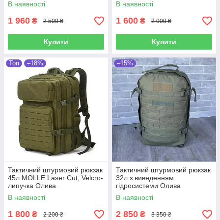
В наявності
В наявності
1 960
1 600
₴
₴
2 500 ₴
2 000 ₴
Купити
Купити
Топ
–18%
–15%
Тактичний штурмовий рюкзак
Тактичний штурмовий рюкзак
45л MOLLE Laser Cut, Velcro-
32л з виведенням
липучка Олива
гідросистеми Олива
В наявності
В наявності
1 800
2 850
₴
₴
2 200 ₴
3 350 ₴