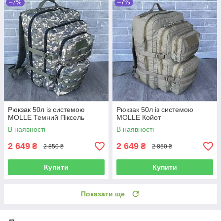
–7%
–7%
Рюкзак 50л із системою
Рюкзак 50л із системою
MOLLE Темний Піксель
MOLLE Койот
В наявності
В наявності
2 649
2 649
₴
₴
2 850 ₴
2 850 ₴
Купити
Купити
Показати ще