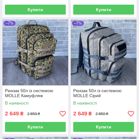
Купити
Купити
–7%
–7%
Рюкзак 50л із системою
Рюкзак 50л із системою
MOLLE Камуфляж
MOLLE Сірий
В наявності
В наявності
2 649
2 649
₴
₴
2 850 ₴
2 850 ₴
Купити
Купити