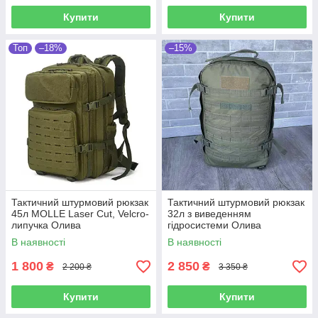
Купити
Купити
Топ
–18%
–15%
Тактичний штурмовий рюкзак
Тактичний штурмовий рюкзак
45л MOLLE Laser Cut, Velcro-
32л з виведенням
липучка Олива
гідросистеми Олива
В наявності
В наявності
1 800
2 850
₴
₴
2 200 ₴
3 350 ₴
Купити
Купити