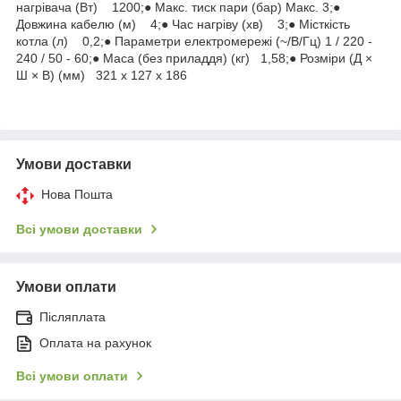
нагрівача (Вт) 1200;● Макс. тиск пари (бар) Макс. 3;●
Довжина кабелю (м) 4;● Час нагріву (хв) 3;● Місткість
котла (л) 0,2;● Параметри електромережі (~/В/Гц) 1 / 220 -
240 / 50 - 60;● Маса (без приладдя) (кг) 1,58;● Розміри (Д ×
Ш × В) (мм) 321 x 127 x 186
Умови доставки
Нова Пошта
Всі умови доставки
Умови оплати
Післяплата
Оплата на рахунок
Всі умови оплати