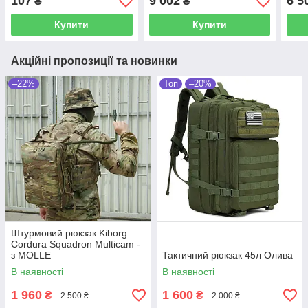
107
9 002
6 5
₴
₴
Купити
Купити
Акційні пропозиції та новинки
–22%
Топ
–20%
Штурмовий рюкзак Kiborg
Cordura Squadron Multicam -
з MOLLE
Тактичний рюкзак 45л Олива
В наявності
В наявності
1 960
1 600
₴
₴
2 500 ₴
2 000 ₴