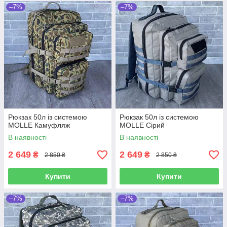
–7%
–7%
Рюкзак 50л із системою
Рюкзак 50л із системою
MOLLE Камуфляж
MOLLE Сірий
В наявності
В наявності
2 649
2 649
₴
₴
2 850 ₴
2 850 ₴
Купити
Купити
–7%
–7%