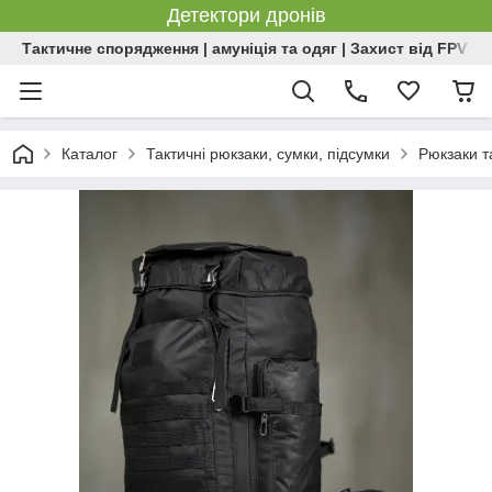
Детектори дронів
Тактичне спорядження | амуніція та одяг | Захист від FPV | 
Каталог
Тактичні рюкзаки, сумки, підсумки
Рюкзаки т