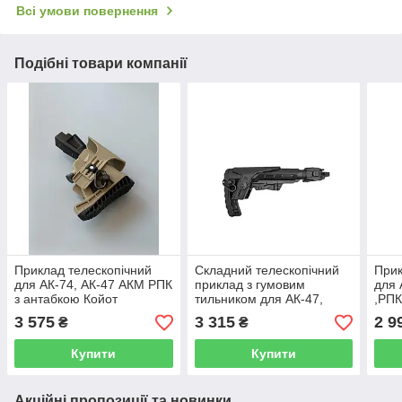
Всі умови повернення
Подібні товари компанії
Приклад телескопічний
Складний телескопічний
Прик
для АК-74, АК-47 АКМ РПК
приклад з гумовим
для 
з антабкою Койот
тильником для АК-47,
,РПК
АК-74 ,АКМ , з Антабкою
3 575
3 315
2 9
₴
₴
Чорний
Купити
Купити
Акційні пропозиції та новинки