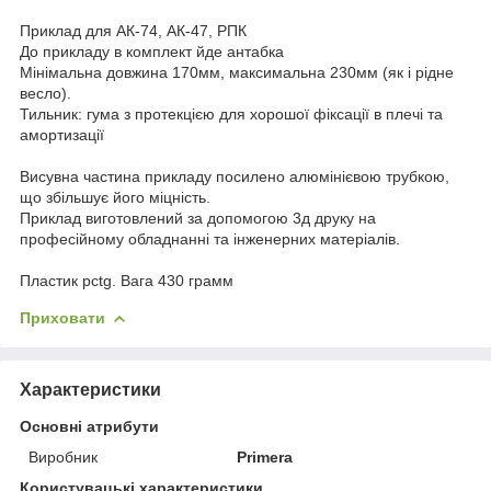
Приклад для АК-74, АК-47, РПК
До прикладу в комплект йде антабка
Мінімальна довжина 170мм, максимальна 230мм (як і рідне
весло).
Тильник: гума з протекцією для хорошої фіксації в плечі та
амортизації
Висувна частина прикладу посилено алюмінієвою трубкою,
що збільшує його міцність.
Приклад виготовлений за допомогою 3д друку на
професійному обладнанні та інженерних матеріалів.
Пластик pctg. Вага 430 грамм
Приховати
Характеристики
Основні атрибути
Виробник
Primera
Користувацькі характеристики