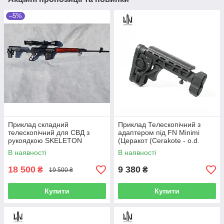
–5%
Приклад складний
Приклад Телескопічний з
телескопічний для СВД з
адаптером під FN Minimi
рукоядкою SKELETON
(Церакот (Cerakote - o.d.
чорний
green))
В наявності
В наявності
18 500
9 380
₴
₴
19 500 ₴
Купити
Купити