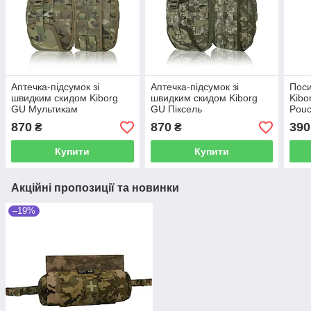
Аптечка-підсумок зі
Аптечка-підсумок зі
Поси
швидким скидом Kiborg
швидким скидом Kiborg
Kibo
GU Мультикам
GU Піксель
Pouc
870
870
390
₴
₴
Купити
Купити
Акційні пропозиції та новинки
–19%