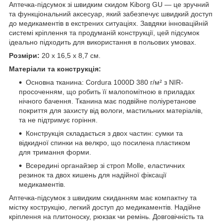
Аптечка-підсумок зі швидким скидом Kiborg GU — це зручний
та функціональний аксесуар, який забезпечує швидкий доступ
до медикаментів в екстрених ситуаціях. Завдяки інноваційній
системі кріплення та продуманій конструкції, цей підсумок
ідеально підходить для використання в польових умовах.
Розміри:
20 х 16,5 х 8,7 см.
Матеріали та конструкція:
Основна тканина: Cordura 1000D 380 г/м² з NIR-
просоченням, що робить її малопомітною в приладах
нічного бачення. Тканина має подвійне поліуретанове
покриття для захисту від вологи, мастильних матеріалів,
та не підтримує горіння.
Конструкція складається з двох частин: сумки та
відкидної спинки на велкро, що посилена пластиком
для тримання форми.
Всередині органайзер зі строп Molle, еластичних
резинок та двох кишень для надійної фіксації
медикаментів.
Аптечка-підсумок з швидким скиданням має компактну та
містку кострукцію, легкий доступ до медикаментів. Надійне
кріплення на плитоноску, рюкзак чи ремінь. Довговічність та