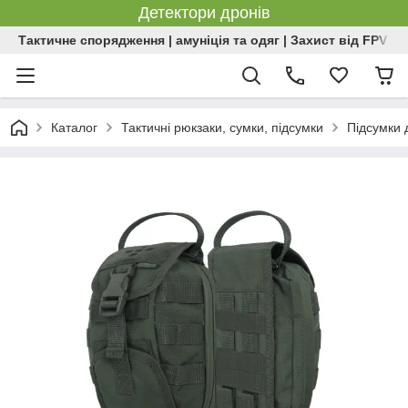
Детектори дронів
Тактичне спорядження | амуніція та одяг | Захист від FPV | 
Каталог
Тактичні рюкзаки, сумки, підсумки
Підсумки д