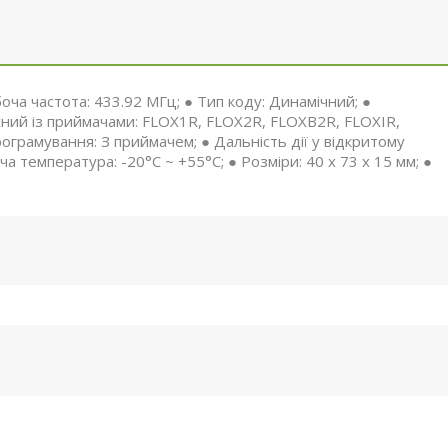
боча частота: 433.92 МГц; ● Тип коду: Динамічний; ●
місний із приймачами: FLOX1R, FLOX2R, FLOXB2R, FLOXIR,
грамування: З приймачем; ● Дальність дії у відкритому
ча температура: -20°C ~ +55°C; ● Розміри: 40 x 73 x 15 мм; ●