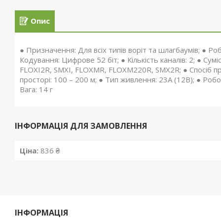
Опис
● Призначення: Для всіх типів воріт та шлагбаумів; ● Ро
Кодування: Цифрове 52 біт; ● Кількість каналів: 2; ● Су
FLOXI2R, SMXI, FLOXMR, FLOXM220R, SMX2R; ● Спосіб про
просторі: 100 – 200 м; ● Тип живлення: 23A (12В); ● Робо
Вага: 14 г
ІНФОРМАЦІЯ ДЛЯ ЗАМОВЛЕННЯ
Ціна:
836 ₴
ІНФОРМАЦІЯ