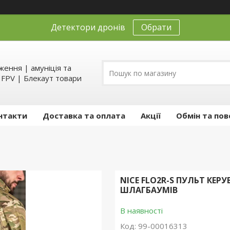
Детектори дронів
Обрати
ення | амуніція та
д FPV | Блекаут товари
нтакти
Доставка та оплата
Акції
Обмін та пов
NICE FLO2R-S ПУЛЬТ КЕР
ШЛАГБАУМІВ
В наявності
Код:
99-00016313