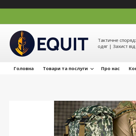
Тактичне спорядж
одяг | Захист ві
Головна
Товари та послуги
Про нас
Ко