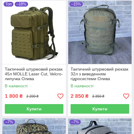
Топ
–18%
–15%
Тактичний штурмовий рюкзак
Тактичний штурмовий рюкзак
45л MOLLE Laser Cut, Velcro-
32л з виведенням
липучка Олива
гідросистеми Олива
В наявності
В наявності
1 800
2 850
₴
₴
2 200 ₴
3 350 ₴
Купити
Купити
–7%
–7%