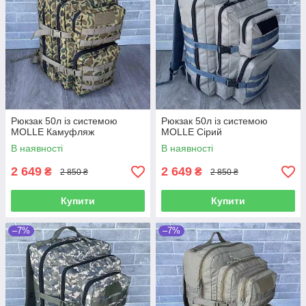
Рюкзак 50л із системою
Рюкзак 50л із системою
MOLLE Камуфляж
MOLLE Сірий
В наявності
В наявності
2 649
2 649
₴
₴
2 850 ₴
2 850 ₴
Купити
Купити
–7%
–7%