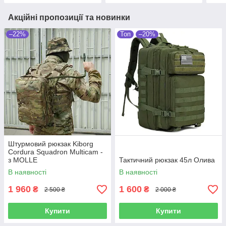
Акційні пропозиції та новинки
–22%
Топ
–20%
Штурмовий рюкзак Kiborg
Cordura Squadron Multicam -
з MOLLE
Тактичний рюкзак 45л Олива
В наявності
В наявності
1 960
1 600
₴
₴
2 500 ₴
2 000 ₴
Купити
Купити