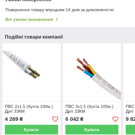
Повернення товару впродовж 14 днів за домовленістю
Всі умови повернення
Подібні товари компанії
ПВС 2х1,5 (бухта 100м.)
ПВС 3х1,5 (бухта 100м.)
ПВС 
Дріт ЗЗКМ
Дріт ЗЗКМ
Дріт
4 269
6 042
9 8
₴
₴
Купити
Купити