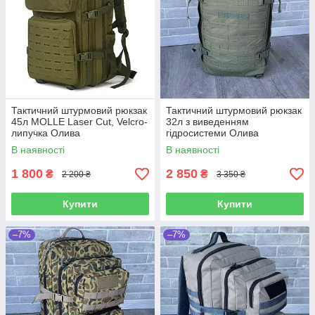
Тактичний штурмовий рюкзак
Тактичний штурмовий рюкзак
45л MOLLE Laser Cut, Velcro-
32л з виведенням
липучка Олива
гідросистеми Олива
В наявності
В наявності
1 800
2 850
₴
₴
2 200 ₴
3 350 ₴
Купити
Купити
–7%
–7%