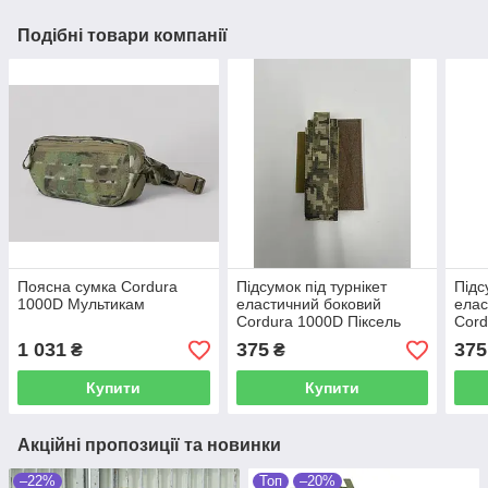
Подібні товари компанії
Поясна сумка Cordura
Підсумок під турнікет
Підс
1000D Мультикам
еластичний боковий
елас
Cordura 1000D Піксель
Cord
(правий /лівий )
( пр
1 031
375
375
₴
₴
Купити
Купити
Акційні пропозиції та новинки
–22%
Топ
–20%