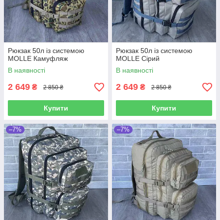
Рюкзак 50л із системою
Рюкзак 50л із системою
MOLLE Камуфляж
MOLLE Сірий
В наявності
В наявності
2 649
2 649
₴
₴
2 850 ₴
2 850 ₴
Купити
Купити
–7%
–7%