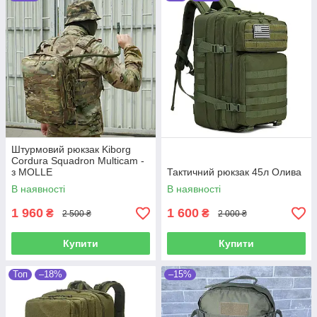
Штурмовий рюкзак Kiborg
Cordura Squadron Multicam -
з MOLLE
Тактичний рюкзак 45л Олива
В наявності
В наявності
1 960
1 600
₴
₴
2 500 ₴
2 000 ₴
Купити
Купити
Топ
–18%
–15%