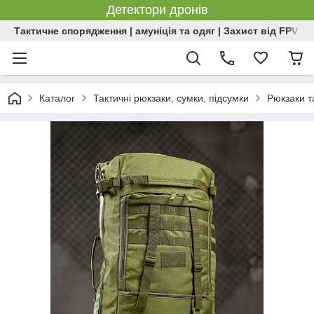
Детектори дронів
Тактичне спорядження | амуніція та одяг | Захист від FPV | 
Каталог
Тактичні рюкзаки, сумки, підсумки
Рюкзаки т