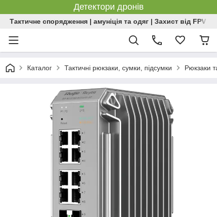
Детектори дронів
Тактичне спорядження | амуніція та одяг | Захист від FPV | 
Каталог
Тактичні рюкзаки, сумки, підсумки
Рюкзаки т