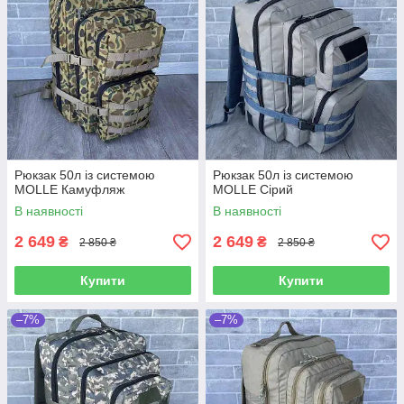
Рюкзак 50л із системою
Рюкзак 50л із системою
MOLLE Камуфляж
MOLLE Сірий
В наявності
В наявності
2 649
2 649
₴
₴
2 850 ₴
2 850 ₴
Купити
Купити
–7%
–7%