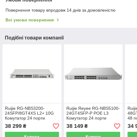
Повернення товару впродовж 14 днів за домовленістю
Всі умови повернення
Подібні товари компанії
Ruijie RG-NBS3200-
Ruijie Reyee RG-NBS5100-
Ruij
24SFP/8GT4XS L2+ 10G
24GT4SFP-P POE L3
48G
Комутатор 24 порти
Комутатор 24 порти
48 п
керований
керований
38 299
38 149
34 
₴
₴
Купити
Купити