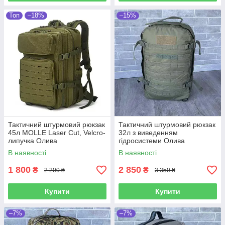
Топ
–18%
–15%
Тактичний штурмовий рюкзак
Тактичний штурмовий рюкзак
45л MOLLE Laser Cut, Velcro-
32л з виведенням
липучка Олива
гідросистеми Олива
В наявності
В наявності
1 800
2 850
₴
₴
2 200 ₴
3 350 ₴
Купити
Купити
–7%
–7%