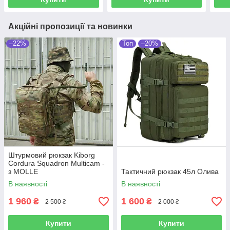
Акційні пропозиції та новинки
–22%
Топ
–20%
Штурмовий рюкзак Kiborg
Cordura Squadron Multicam -
з MOLLE
Тактичний рюкзак 45л Олива
В наявності
В наявності
1 960
1 600
₴
₴
2 500 ₴
2 000 ₴
Купити
Купити