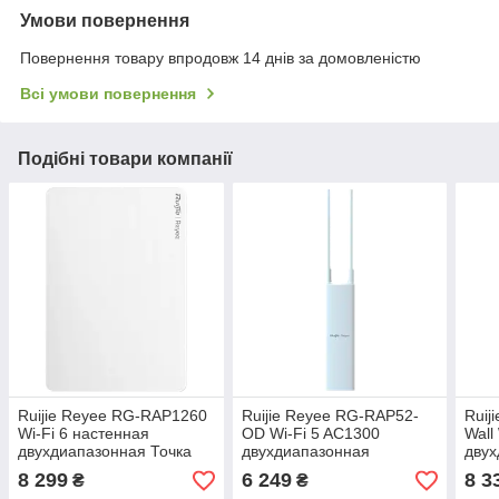
Умови повернення
Повернення товару впродовж 14 днів за домовленістю
Всі умови повернення
Подібні товари компанії
Ruijie Reyee RG-RAP1260
Ruijie Reyee RG-RAP52-
Ruij
Wi-Fi 6 настенная
OD Wi-Fi 5 AC1300
Wall
двухдиапазонная Точка
двухдиапазонная
двух
доступу
наружная Точка доступу
дост
8 299
6 249
8 3
₴
₴