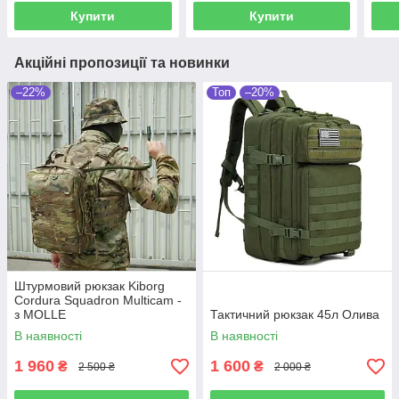
Купити
Купити
Акційні пропозиції та новинки
–22%
Топ
–20%
Штурмовий рюкзак Kiborg
Cordura Squadron Multicam -
з MOLLE
Тактичний рюкзак 45л Олива
В наявності
В наявності
1 960
1 600
₴
₴
2 500 ₴
2 000 ₴