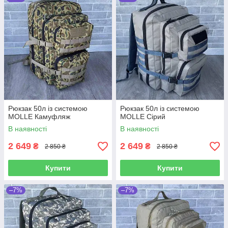
Рюкзак 50л із системою
Рюкзак 50л із системою
MOLLE Камуфляж
MOLLE Сірий
В наявності
В наявності
2 649
2 649
₴
₴
2 850 ₴
2 850 ₴
Купити
Купити
–7%
–7%