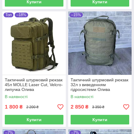
Купити
Купити
Топ
–18%
–15%
Тактичний штурмовий рюкзак
Тактичний штурмовий рюкзак
45л MOLLE Laser Cut, Velcro-
32л з виведенням
липучка Олива
гідросистеми Олива
В наявності
В наявності
1 800
2 850
₴
₴
2 200 ₴
3 350 ₴
Купити
Купити
–7%
–7%