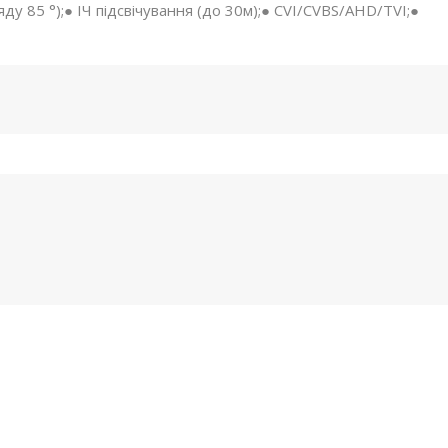
ду 85 °);● ІЧ підсвічування (до 30м);● CVI/CVBS/AHD/TVI;●