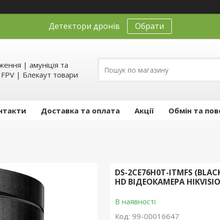
Детектори дронів
Обрати
ення | амуніція та
д FPV | Блекаут товари
нтакти
Доставка та оплата
Акції
Обмін та пов
DS-2CE76H0T-ITMFS (BLA
HD ВІДЕОКАМЕРА HIKVISI
В наявності
Код:
99-00016647