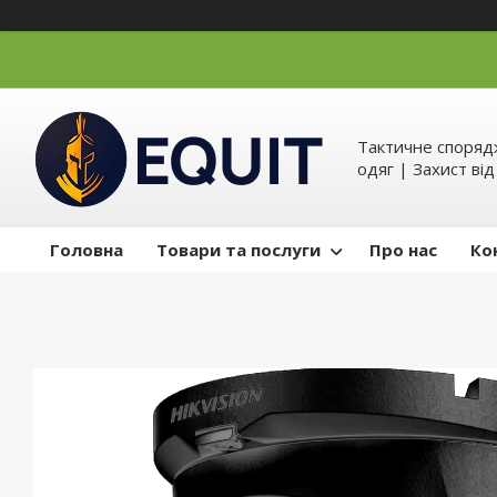
Тактичне спорядж
одяг | Захист ві
Головна
Товари та послуги
Про нас
Ко