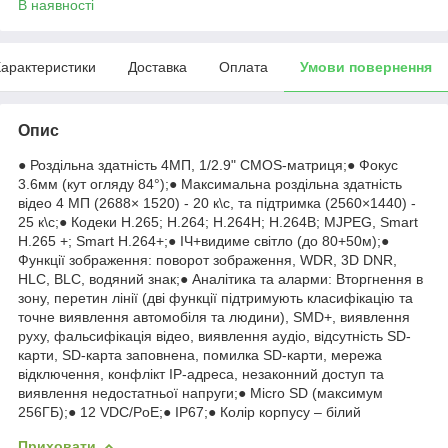
В наявності
арактеристики
Доставка
Оплата
Умови повернення
Опис
● Роздільна здатність 4МП, 1/2.9" CMOS-матриця;● Фокус
3.6мм (кут огляду 84°);● Максимальна роздільна здатність
відео 4 МП (2688× 1520) - 20 к\с, та підтримка (2560×1440) -
25 к\с;● Кодеки H.265; H.264; H.264H; H.264B; MJPEG, Smart
H.265 +; Smart H.264+;● ІЧ+видиме світло (до 80+50м);●
Функції зображення: поворот зображення, WDR, 3D DNR,
HLC, BLC, водяний знак;● Аналітика та аларми: Вторгнення в
зону, перетин лінії (дві функції підтримують класифікацію та
точне виявлення автомобіля та людини), SMD+, виявлення
руху, фальсифікація відео, виявлення аудіо, відсутність SD-
карти, SD-карта заповнена, помилка SD-карти, мережа
відключення, конфлікт IP-адреса, незаконний доступ та
виявлення недостатньої напруги;● Micro SD (максимум
256ГБ);● 12 VDC/PoE;● IP67;● Колір корпусу – білий
Приховати