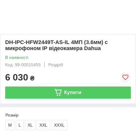
DH-IPC-HFW2449T-AS-IL 4МП (3.6мм) с
микрофоном IP відеокамера Dahua
В наявності
Код: 99-00015455
Роздріб
6 030
₴
Купити
Розмір
M
L
XL
XXL
XXXL