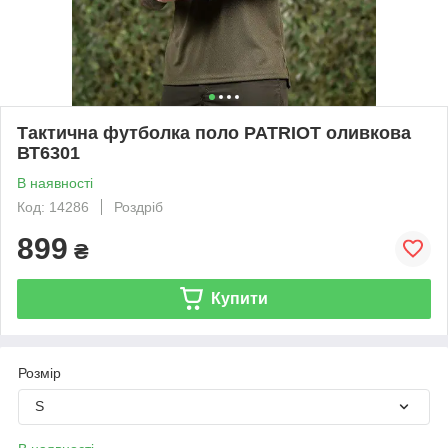
Тактична футболка поло PATRIOT оливкова
ВТ6301
В наявності
Код: 14286
Роздріб
899
₴
Купити
Розмір
S