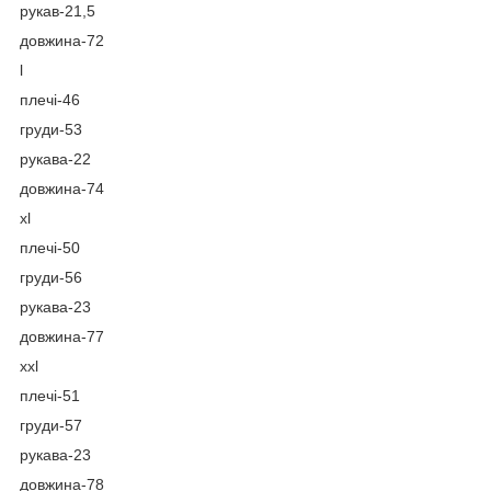
рукав-21,5
довжина-72
l
плечі-46
груди-53
рукава-22
довжина-74
xl
плечі-50
груди-56
рукава-23
довжина-77
xxl
плечі-51
груди-57
рукава-23
довжина-78