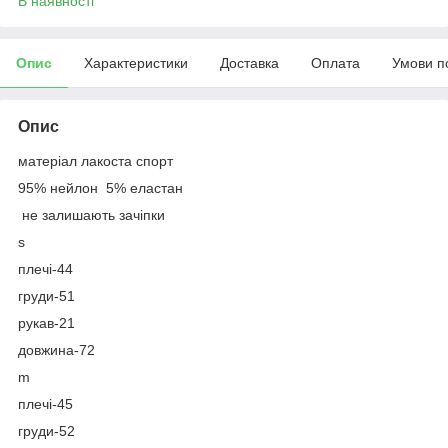
В наявності
Опис
Характеристики
Доставка
Оплата
Умови п
Опис
матеріал лакоста спорт
95% нейлон 5% еластан
не залишають зачіпки
s
плечі-44
груди-51
рукав-21
довжина-72
m
плечі-45
груди-52