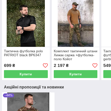
Тактична футболка polo
Комплект тактичний штани
Такт
PATRIOT black ВР6347
Хижак саржа +футболка-
футб
поло Койот
ger
699
2 197
549
₴
₴
Купити
Купити
Акційні пропозиції та новинки
–44%