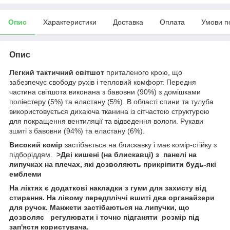
Опис
Характеристики
Доставка
Оплата
Умови п
Опис
Легкий тактичний світшот
приталеного крою, що
забезпечує свободу рухів і тепловий комфорт. Передня
частина світшота виконана з бавовни (90%) з домішками
поліестеру (5%) та еластану (5%). В області спини та тулуба
використовується дихаюча тканина із сітчастою структурою
для покращення вентиляції та відведення вологи. Рукави
зшиті з бавовни (94%) та еластану (6%).
Високий комір
застібається на блискавку і має комір-стійку з
підборіддям.
>Дві кишені (на блискавці) з панелі на
липучках на плечах, які дозволяють прикріпити будь-які
емблеми
На ліктях є додаткові накладки з гуми для захисту від
стирання. На лівому передпліччі вшиті два органайзери
для ручок. Манжети застібаються на липучки, що
дозволяє регулювати і точно підганяти розмір під
зап'ястя користувача.