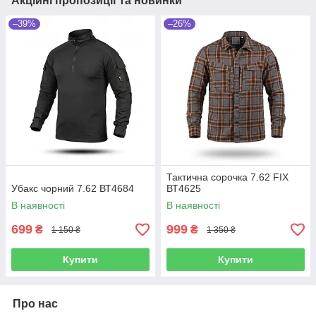
Акційні пропозиції та новинки
–39%
–26%
Тактична сорочка 7.62 FIX
Убакс чорний 7.62 ВТ4684
ВТ4625
В наявності
В наявності
699
999
₴
₴
1 150 ₴
1 350 ₴
Купити
Купити
Про нас