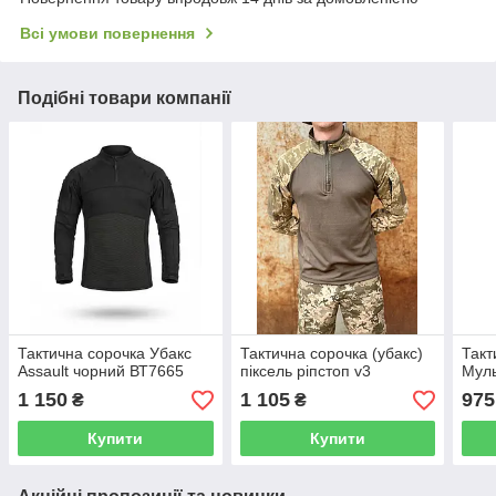
Всі умови повернення
Подібні товари компанії
Тактична сорочка Убакс
Тактична сорочка (убакс)
Такт
Assault чорний ВТ7665
піксель ріпстоп v3
Мул
1 150
1 105
975
₴
₴
Купити
Купити