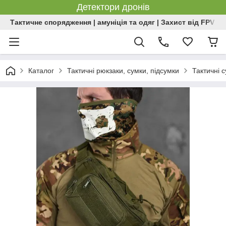
Детектори дронів
Тактичне спорядження | амуніція та одяг | Захист від FPV | 
Каталог
Тактичні рюкзаки, сумки, підсумки
Тактичні 