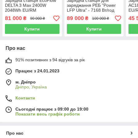
Зарядна станція EcoFlow
Зарядна станція для
Заря
DELTA 3 Max 2400W
заряджання РЕБ "Power
AC1
2048Wh EU/RM
LFP Ultra" - 7168 Вт/год
EU/
81 000
89 000
45 
₴
₴
90 000 ₴
100 000 ₴
Купити
Купити
Про нас
91% позитивних з 94 відгуків за рік
Працює з 24.01.2023
м. Дніпро
Дніпро, Україна
Контакти
Сьогодні працює з 09:00 до 19:00
Показати весь графік роботи
Про нас