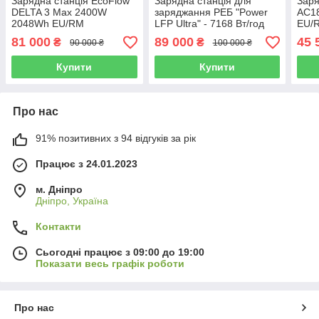
Зарядна станція EcoFlow
Зарядна станція для
Заря
DELTA 3 Max 2400W
заряджання РЕБ "Power
AC1
2048Wh EU/RM
LFP Ultra" - 7168 Вт/год
EU/
81 000
89 000
45 
₴
₴
90 000 ₴
100 000 ₴
Купити
Купити
Про нас
91% позитивних з 94 відгуків за рік
Працює з 24.01.2023
м. Дніпро
Дніпро, Україна
Контакти
Сьогодні працює з 09:00 до 19:00
Показати весь графік роботи
Про нас