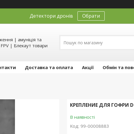
Детектори дронів
Обрати
ення | амуніція та
д FPV | Блекаут товари
нтакти
Доставка та оплата
Акції
Обмін та пов
КРЕПЛЕНИЕ ДЛЯ ГОФРИ D 2
В наявності
Код:
99-00008883