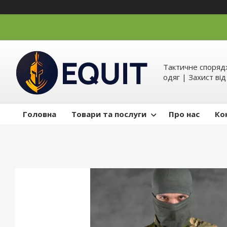
Тактичне спорядж
одяг | Захист ві
Головна
Товари та послуги
Про нас
Ко