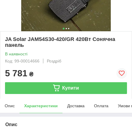
JA Solar JAM54S30-420/GR 420Вт Сонячна
панель
В наявності
Код: 99-00014666
Роздріб
5 781
₴
Купити
Опис
Характеристики
Доставка
Оплата
Умови 
Опис