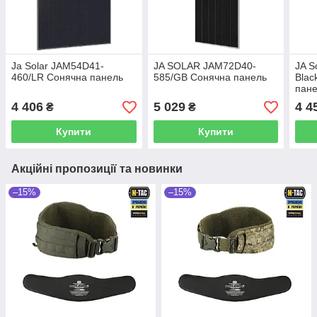
Ja Solar JAM54D41-
JA SOLAR JAM72D40-
JA S
460/LR Сонячна панель
585/GB Сонячна панель
Blac
пан
4 406
5 029
4 4
₴
₴
Купити
Купити
Акційні пропозиції та новинки
–15%
–15%