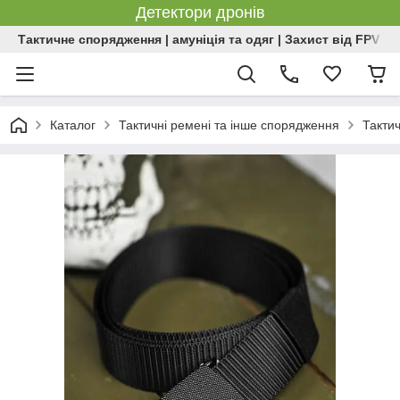
Детектори дронів
Тактичне спорядження | амуніція та одяг | Захист від FPV | 
Каталог
Тактичні ремені та інше спорядження
Такти