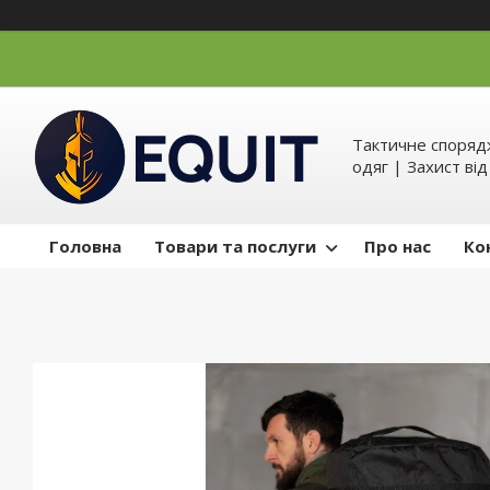
Тактичне спорядж
одяг | Захист ві
Головна
Товари та послуги
Про нас
Ко