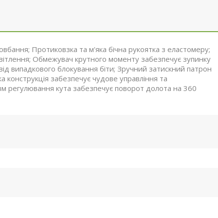
овбання; Протиковзка та м'яка бічна рукоятка з еластомеру;
ясвітлення; Обмежувач крутного моменту забезпечує зупинку
 від випадкового блокування біти; Зручний затискний патрон
гка конструкція забезпечує чудове управління та
ізм регулювання кута забезпечує поворот долота на 360