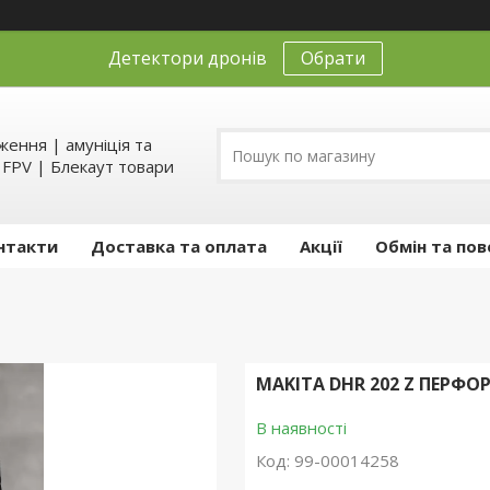
Детектори дронів
Обрати
ення | амуніція та
д FPV | Блекаут товари
нтакти
Доставка та оплата
Акції
Обмін та пов
MAKITA DHR 202 Z ПЕРФ
В наявності
Код:
99-00014258