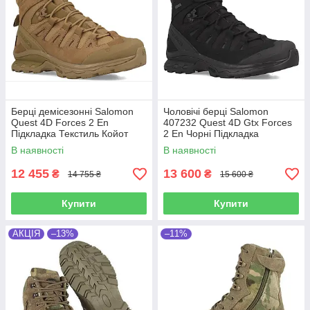
Берці демісезонні Salomon
Чоловічі берці Salomon
Quest 4D Forces 2 En
407232 Quest 4D Gtx Forces
Підкладка Текстиль Койот
2 En Чорні Підкладка
Мембрана: Gore-Tex
В наявності
В наявності
12 455
13 600
₴
₴
14 755 ₴
15 600 ₴
Купити
Купити
АКЦІЯ
–13%
–11%