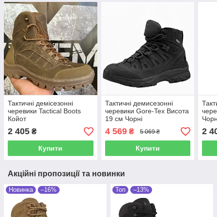
Тактичні демісезонні
Тактичні демисезонні
Такт
черевики Tactical Boots
черевики Gore-Tex Висота
чере
Койот
19 см Чорні
Чорн
2 405
4 569
2 4
₴
₴
5 069 ₴
Купити
Купити
Акційні пропозиції та новинки
Новинка
–16%
Топ
–13%