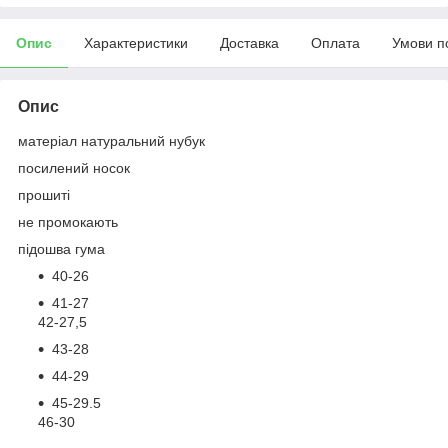
Опис
Характеристики
Доставка
Оплата
Умови п
Опис
матеріал натуральний нубук
посилений носок
прошиті
не промокають
підошва гума
40-26
41-27
42-27,5
43-28
44-29
45-29.5
46-30