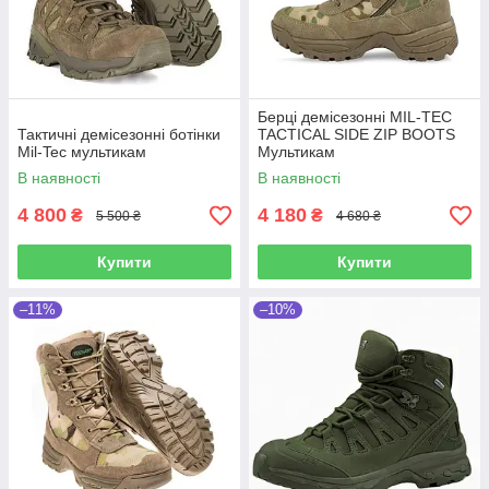
Берці демісезонні MIL-TEC
Тактичні демісезонні ботінки
TACTICAL SIDE ZIP BOOTS
Mil-Tec мультикам
Мультикам
В наявності
В наявності
4 800
4 180
₴
₴
5 500 ₴
4 680 ₴
Купити
Купити
–11%
–10%