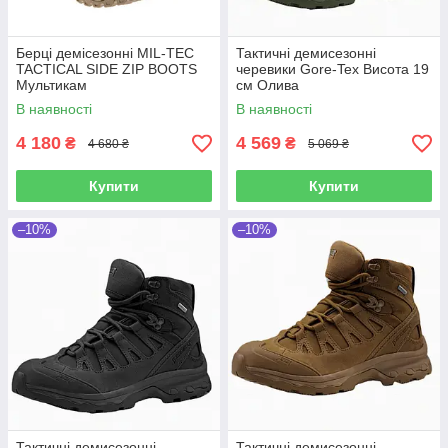
Берці демісезонні MIL-TEC
Тактичні демисезонні
TACTICAL SIDE ZIP BOOTS
черевики Gore-Tex Висота 19
Мультикам
см Олива
В наявності
В наявності
4 180
4 569
₴
₴
4 680 ₴
5 069 ₴
Купити
Купити
–10%
–10%
Тактичні демисезонні
Тактичні демисезонні