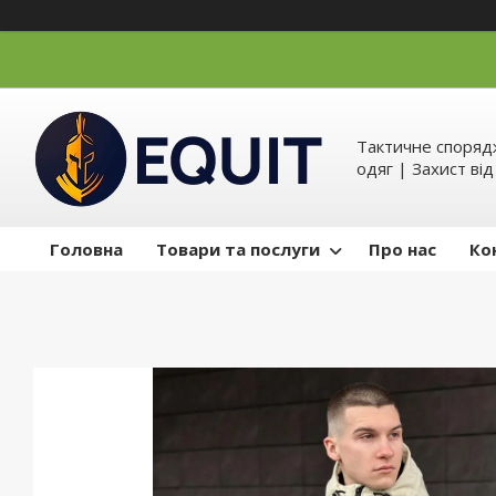
Тактичне спорядж
одяг | Захист ві
Головна
Товари та послуги
Про нас
Ко