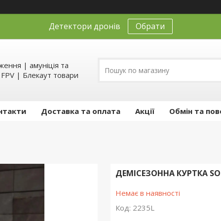
Детектори дронів
Обрати
ення | амуніція та
д FPV | Блекаут товари
нтакти
Доставка та оплата
Акції
Обмін та пов
ДЕМІСЕЗОННА КУРТКА SO
Немає в наявності
Код:
2235L