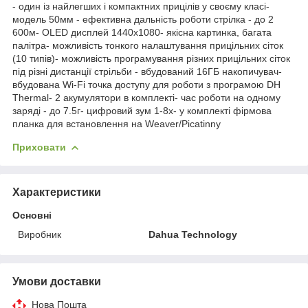
- один із найлегших і компактних прицілів у своєму класі-
модель 50мм - ефективна дальність роботи стрілка - до 2
600м- OLED дисплей 1440х1080- якісна картинка, багата
палітра- можливість тонкого налаштування прицільних сіток
(10 типів)- можливість програмування різних прицільних сіток
під різні дистанції стрільби - вбудований 16ГБ накопичувач-
вбудована Wi-Fi точка доступу для роботи з програмою DH
Thermal- 2 акумулятори в комплекті- час роботи на одному
заряді - до 7.5г- цифровий зум 1-8х- у комплекті фірмова
планка для встановлення на Weaver/Picatinny
Приховати
Характеристики
Основні
Виробник
Dahua Technology
Умови доставки
Нова Пошта