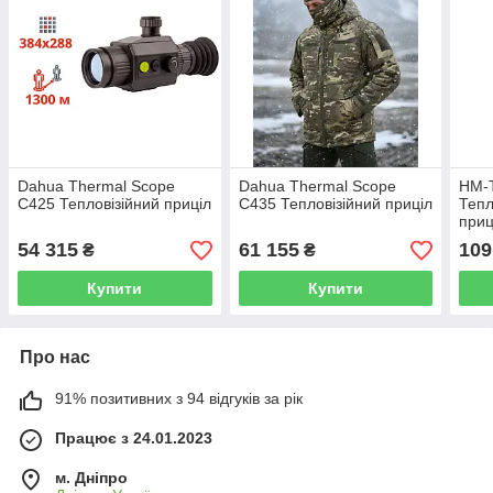
Dahua Thermal Scope
Dahua Thermal Scope
HM-
C425 Тепловізійний приціл
C435 Тепловізійний приціл
Тепл
приц
54 315
61 155
109
₴
₴
Купити
Купити
Про нас
91% позитивних з 94 відгуків за рік
Працює з 24.01.2023
м. Дніпро