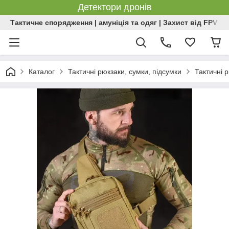
Детектори дронів
Тактичне спорядження | амуніція та одяг | Захист від FPV | 
Каталог
Тактичні рюкзаки, сумки, підсумки
Тактичні 