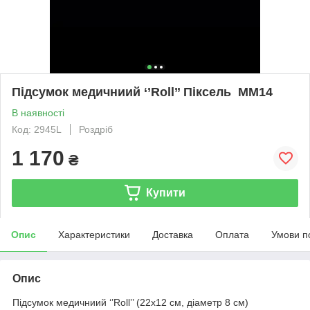
Підсумок медичниий ‘’Roll’’ Піксель ММ14
В наявності
Код: 2945L
Роздріб
1 170
₴
Купити
Опис
Характеристики
Доставка
Оплата
Умови п
Опис
Підсумок медичниий ‘’Roll’’ (22х12 см, діаметр 8 см)