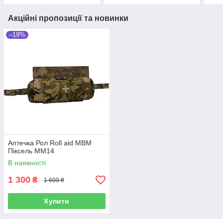
Акційні пропозиції та новинки
–19%
Аптечка Рол Roll aid МBM
Піксель ММ14
В наявності
1 300
₴
1 600 ₴
Купити