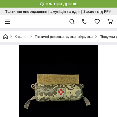
Детектори дронів
Тактичне спорядження | амуніція та одяг | Захист від FPV | 
Каталог
Тактичні рюкзаки, сумки, підсумки
Підсумки д