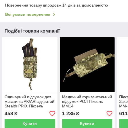
Повернення товару впродовж 14 днів за домовленістю
Всі умови повернення
Подібні товари компанії
Одинарний підсумок для
Медичний горизонтальний
Підс
магазинів AK/AR відкритий
підсумок РОЛ Піксель
Закр
Stealth PRO. Піксель
ММ14
ММ-
ММ14
458
1 235
611
₴
₴
Купити
Купити