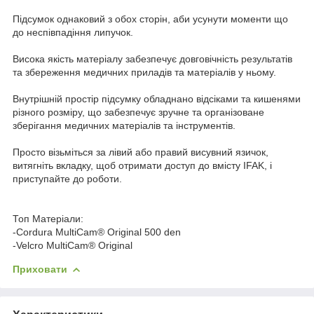
Підсумок однаковий з обох сторін, аби усунути моменти що
до неспівпадіння липучок.
Висока якість матеріалу забезпечує довговічність результатів
та збереження медичних приладів та матеріалів у ньому.
Внутрішній простір підсумку обладнано відсіками та кишенями
різного розміру, що забезпечує зручне та організоване
зберігання медичних матеріалів та інструментів.
Просто візьміться за лівий або правий висувний язичок,
витягніть вкладку, щоб отримати доступ до вмісту IFAK, і
приступайте до роботи.
Топ Матерiали:
-Cordura MultiCam® Original 500 den
-Velcro MultiCam® Original
Приховати