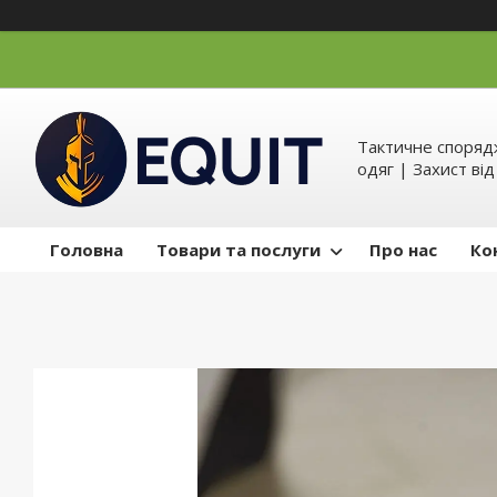
Тактичне спорядж
одяг | Захист ві
Головна
Товари та послуги
Про нас
Ко