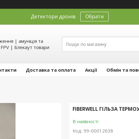
Детектори дронів
Обрати
ення | амуніція та
д FPV | Блекаут товари
нтакти
Доставка та оплата
Акції
Обмін та пов
FIBERWELL ГІЛЬЗА ТЕРМ
В наявності
Код:
99-00012638