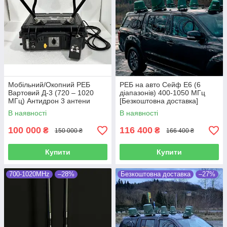
Мобільний/Окопний РЕБ
РЕБ на авто Сейф E6 (6
Вартовий Д-3 (720 – 1020
діапазонів) 400-1050 МГц
МГц) Антидрон 3 антени
[Безкоштовна доставка]
В наявності
В наявності
100 000
116 400
₴
₴
150 000 ₴
166 400 ₴
Купити
Купити
700-1020MHz
–28%
Безкоштовна доставка
–27%