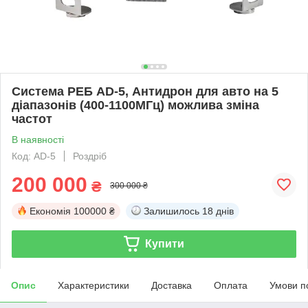
Система РЕБ AD-5, Антидрон для авто на 5
діапазонів (400-1100МГц) можлива зміна
частот
В наявності
Код: AD-5
Роздріб
200 000
₴
300 000 ₴
Економія
100000 ₴
Залишилось
18 днів
Купити
Опис
Характеристики
Доставка
Оплата
Умови п