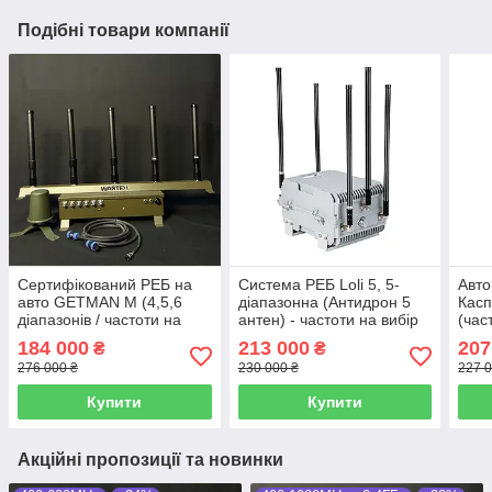
Подібні товари компанії
Сертифікований РЕБ на
Система РЕБ Loli 5, 5-
Авто
авто GETMAN M (4,5,6
діапазонна (Антидрон 5
Касп
діапазонів / частоти на
антен) - частоти на вибір
(час
вибір 400-5800МГц)
600
184 000
213 000
207
₴
₴
ДОС
276 000 ₴
230 000 ₴
227 0
Купити
Купити
Акційні пропозиції та новинки