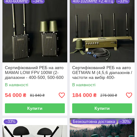
400-600MHz
–34%
400-1020MHz +2.4ГГц
–33%
Сертифікований РЕБ на авто
Сертифікований РЕБ на авто
MAMAI LOW FPV 100W (2-
GETMAN M (4,5,6 діапазонів /
діапазони - 400-500, 500-600
частоти на вибір 400-
Мгц.)
5800МГц)
В наявності
В наявності
54 000
184 000
₴
₴
81 840 ₴
276 000 ₴
Купити
Купити
–33%
Безкоштовна доставка
–30%