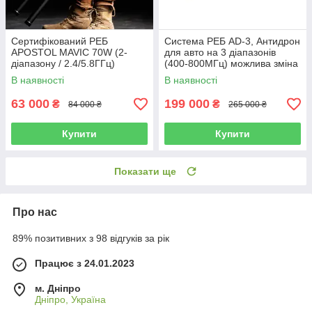
Сертифікований РЕБ
Система РЕБ AD-3, Антидрон
APOSTOL MAVIC 70W (2-
для авто на 3 діапазонів
діапазону / 2.4/5.8ГГц)
(400-800МГц) можлива зміна
Мобільна РЕБ система
частот
В наявності
В наявності
63 000
199 000
₴
₴
84 000 ₴
265 000 ₴
Купити
Купити
Показати ще
Про нас
89% позитивних з 98 відгуків за рік
Працює з 24.01.2023
м. Дніпро
Дніпро, Україна