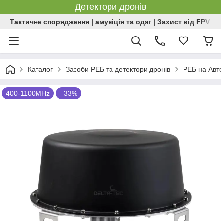
Детектори дронів
Тактичне спорядження | амуніція та одяг | Захист від FPV | 
Каталог
Засоби РЕБ та детектори дронів
РЕБ на Авт
400-1100MHz
–33%