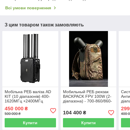
Всі умови повернення
З цим товаром також замовляють
Мобільна РЕБ валіза AD
Мобильный РЕБ рюкзак
Сист
KIT (10 діапазонів) 400-
BACKPACK FPV 100W (2-
Анти
1620МГц +2400МГц
діапазона) - 700-860/860-
діап
+5800МГц +5200МГц
1020 Мгц.
можл
450 000
299
₴
104 400
₴
500 000 ₴
400 0
Купити
Купити