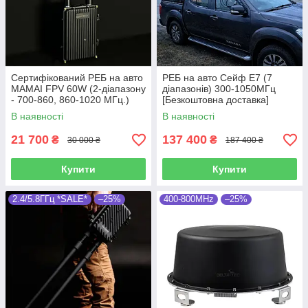
Сертифікований РЕБ на авто
РЕБ на авто Сейф E7 (7
MAMAI FPV 60W (2-діапазону
діапазонів) 300-1050МГц
- 700-860, 860-1020 МГц.)
[Безкоштовна доставка]
В наявності
В наявності
21 700
137 400
₴
₴
30 000 ₴
187 400 ₴
Купити
Купити
2.4/5.8ГГц *SALE*
–25%
400-800MHz
–25%