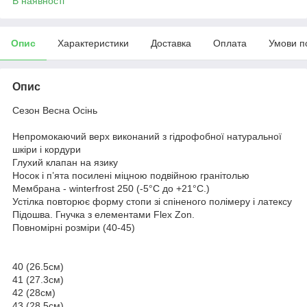
В наявності
Опис
Характеристики
Доставка
Оплата
Умови п
Опис
Сезон Весна Осінь
Непромокаючий верх виконаний з гідрофобної натуральної
шкіри і кордури
Глухий клапан на язику
Носок і п’ята посилені міцною подвійною гранітолью
Мембрана - winterfrost 250 (-5°C до +21°C.)
Устілка повторює форму стопи зі спіненого полімеру і латексу
Підошва. Гнучка з елементами Flex Zon.
Повномірні розміри (40-45)
40 (26.5см)
41 (27.3см)
42 (28см)
43 (28.5см)