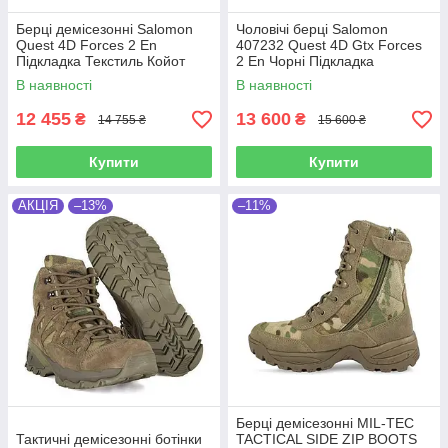
Берці демісезонні Salomon
Чоловічі берці Salomon
Quest 4D Forces 2 En
407232 Quest 4D Gtx Forces
Підкладка Текстиль Койот
2 En Чорні Підкладка
Мембрана: Gore-Tex
В наявності
В наявності
12 455
13 600
₴
₴
14 755 ₴
15 600 ₴
Купити
Купити
АКЦІЯ
–13%
–11%
Берці демісезонні MIL-TEC
Тактичні демісезонні ботінки
TACTICAL SIDE ZIP BOOTS