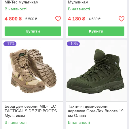
Mil-Tec мультикам
Мультикам
В наявності
В наявності
4 800
4 180
₴
₴
5 500 ₴
4 680 ₴
Купити
Купити
–11%
–10%
Берці демісезонні MIL-TEC
Тактичні демисезонні
TACTICAL SIDE ZIP BOOTS
черевики Gore-Tex Висота 19
Мультикам
см Олива
В наявності
В наявності