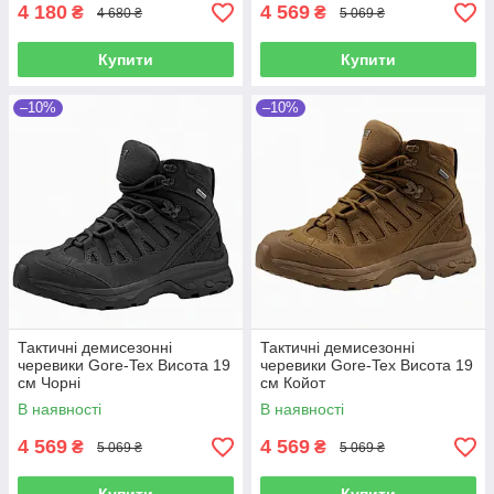
4 180
4 569
₴
₴
4 680 ₴
5 069 ₴
Купити
Купити
–10%
–10%
Тактичні демисезонні
Тактичні демисезонні
черевики Gore-Tex Висота 19
черевики Gore-Tex Висота 19
см Чорні
см Койот
В наявності
В наявності
4 569
4 569
₴
₴
5 069 ₴
5 069 ₴