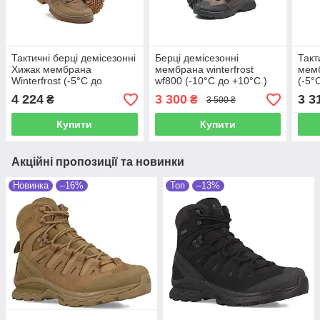
Тактичні берці демісезонні
Берці демісезонні
Такт
Хижак мембрана
мембрана winterfrost
мемб
Winterfrost (-5°C до
wf800 (-10°C до +10°C.)
(-5°
+21°C.) Койот
Коричневі
4 224
3 300
3 3
₴
₴
3 500 ₴
Купити
Купити
Акційні пропозиції та новинки
Новинка
–16%
Топ
–13%