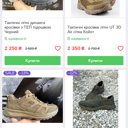
Тактичні літні дихаючі
кросівки з ТЕП підошвою
Тактичні кросівки літні UT 3D
Чорний
Air сітка Койот
В наявності
В наявності
2 250
2 350
₴
₴
2 600 ₴
2 700 ₴
Купити
Купити
SALE
–13%
–12%