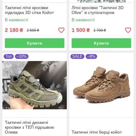
Тактичні літні кросівки
Літні кросівки "Тактичні 3D
підкладка 3D сітка Койот
Olive" зі ступінатором
В наявності
В наявності
2 180
1 500
₴
₴
2 500 ₴
1 700 ₴
Купити
Купити
Топ
–10%
SALE
–9%
Тактичні літні дихаючі
кросівки з ТЕП підошвою
Олива
Тактичні літні берці койот