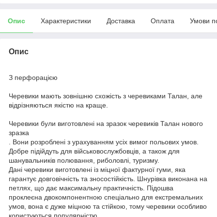
Опис
Характеристики
Доставка
Оплата
Умови п
Опис
З перфорацією
Черевики мають зовнішню схожість з черевиками Талан, але
відрізняються якістю на краще.
Черевики були виготовлені на зразок черевиків Талан нового
зразка
. Вони розроблені з урахуванням усіх вимог польових умов.
Добре підійдуть для військовослужбовців, а також для
шанувальників полювання, риболовлі, туризму.
Дані черевики виготовлені із міцної фактурної гуми, яка
гарантує довговічність та зносостійкість. Шнурівка виконана на
петлях, що дає максимальну практичність. Підошва
проклеєна двокомпонентною спеціально для екстремальних
умов, вона є дуже міцною та стійкою, тому черевики особливо
користуються популярністю....