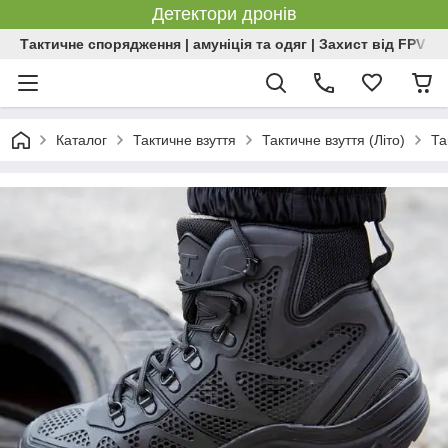
Детектори дронів
Тактичне спорядження | амуніція та одяг | Захист від FPV | 
Каталог
Тактичне взуття
Тактичне взуття (Літо)
Та