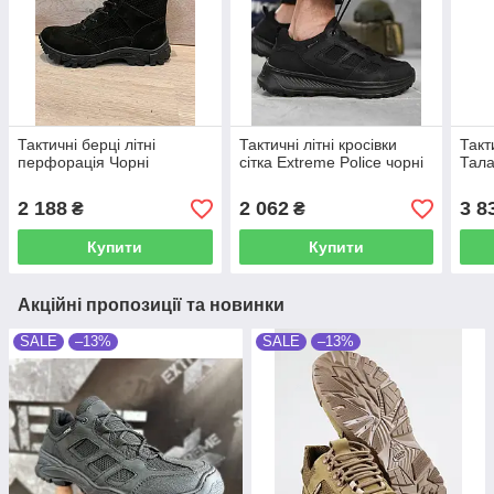
Тактичні берці літні
Тактичні літні кросівки
Такт
перфорація Чорні
сітка Eхtreme Police чорні
Тала
2 188
2 062
3 8
₴
₴
Купити
Купити
Акційні пропозиції та новинки
SALE
–13%
SALE
–13%