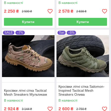
В наявності
В наявності
2 250
2 578
₴
₴
2 500 ₴
2 838 ₴
Купити
Купити
SALE
–7%
Топ
–5%
Кросівки літні сітка Salomon-
Кросівки літні сітка Tactical
Inspired Tactical Mesh
Mesh Sneakers Мультикам
Sneakers Олива
В наявності
В наявності
2 924
2 600
₴
₴
3 144 ₴
2 750 ₴