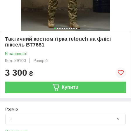
Тактичний костюм гірка retouch на флісі
піксель ВТ7681
В наявності
Код: 89100
Роздріб
3 300
₴
Купити
Розмір
-