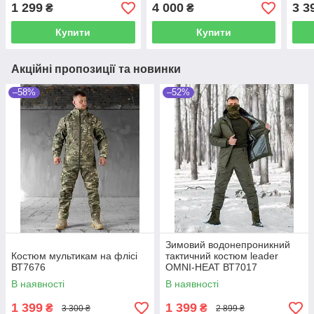
1 299
4 000
3 3
₴
₴
Купити
Купити
Акційні пропозиції та новинки
–58%
–52%
Зимовий водонепроникний
Костюм мультикам на флісі
тактичний костюм leader
ВТ7676
OMNI-HEAT ВТ7017
В наявності
В наявності
1 399
1 399
₴
₴
3 300 ₴
2 899 ₴