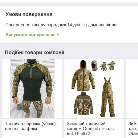
Умови повернення
Повернення товару впродовж 14 днів за домовленістю
Всі умови повернення
Подібні товари компанії
Тактична сорочка (убакс)
Зимовий тактичний
Зимо
піксель на флісі
костюм Omnihit піксель
такт
5в1 ВТ6872
Obli