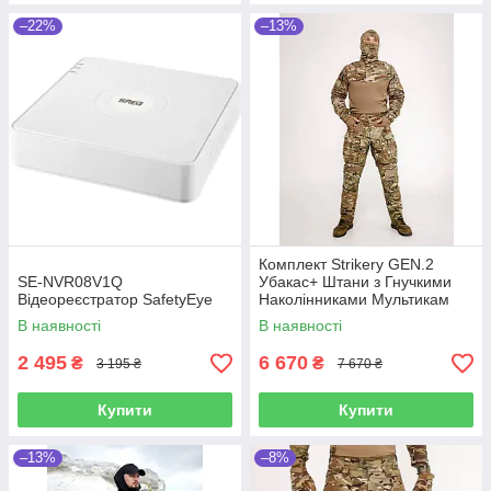
–22%
–13%
Комплект Strikerу GEN.2
SE-NVR08V1Q
Убакас+ Штани з Гнучкими
Відеореєстратор SafetyEye
Наколінниками Мультикам
Nyco
В наявності
В наявності
2 495
6 670
₴
₴
3 195 ₴
7 670 ₴
Купити
Купити
–13%
–8%