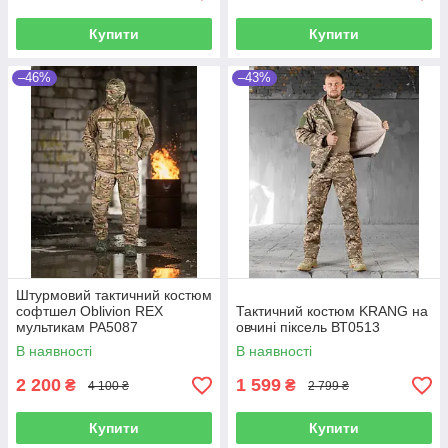
Купити
Купити
–46%
–43%
Штурмовий тактичний костюм
софтшел Oblivion REX
Тактичний костюм KRANG на
мультикам РА5087
овчині піксель ВТ0513
В наявності
В наявності
2 200
1 599
₴
₴
4 100 ₴
2 799 ₴
Купити
Купити