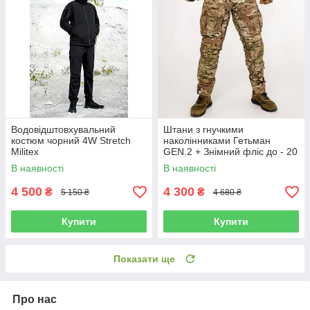
Водовідштовхувальний
Штани з гнучкими
костюм чорний 4W Stretch
наколінниками Гетьман
Militex
GEN.2 + Знімний фліс до - 20
Мультикам
В наявності
В наявності
4 500
4 300
₴
₴
5 150 ₴
4 680 ₴
Купити
Купити
Показати ще
Про нас