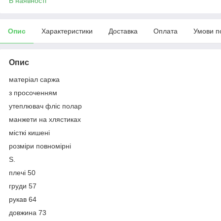
В наявності
Опис
Характеристики
Доставка
Оплата
Умови п
Опис
матеріал саржа
з просоченням
утеплювач фліс полар
манжети на хлястиках
місткі кишені
розміри повномірні
S.
плечі 50
груди 57
рукав 64
довжина 73