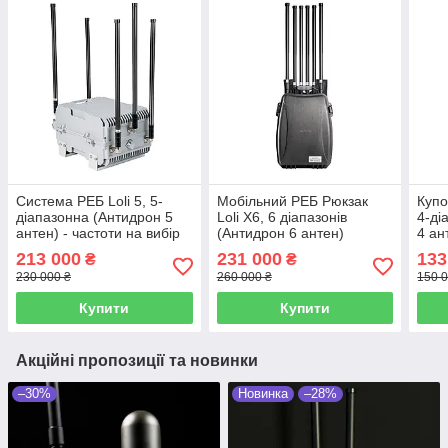
Система РЕБ Loli 5, 5-
Мобільний РЕБ Рюкзак
Куп
діапазонна (Антидрон 5
Loli X6, 6 діапазонів
4-ді
антен) - частоти на вибір
(Антидрон 6 антен)
4 ан
Окопні, Купальні РЕБ
вибі
213 000
231 000
133
₴
₴
системи
230 000 ₴
260 000 ₴
150 0
Купити
Купити
Акційні пропозиції та новинки
–30%
Новинка
–28%