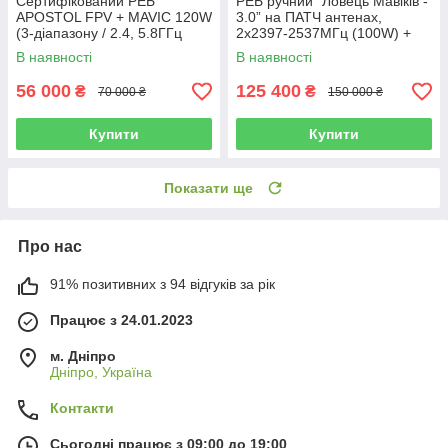
Сертифікований РЕБ
РЕБ ручний “Ловець Мавіків -
APOSTOL FPV + MAVIC 120W
3.0” на ПАТЧ антенах,
(3-діапазону / 2.4, 5.8ГГц
2х2397-2537МГц (100W) +
+900МГц)
5725-5850МГц
В наявності
В наявності
56 000
125 400
₴
₴
70 000 ₴
150 000 ₴
Купити
Купити
Показати ще
Про нас
91% позитивних з 94 відгуків за рік
Працює з 24.01.2023
м. Дніпро
Дніпро, Україна
Контакти
Сьогодні працює з 09:00 до 19:00