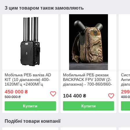
З цим товаром також замовляють
Мобільна РЕБ валіза AD
Мобильный РЕБ рюкзак
Сист
KIT (10 діапазонів) 400-
BACKPACK FPV 100W (2-
Анти
1620МГц +2400МГц
діапазона) - 700-860/860-
діап
+5800МГц +5200МГц
1020 Мгц.
можл
450 000
299
₴
104 400
₴
500 000 ₴
400 0
Купити
Купити
Подібні товари компанії