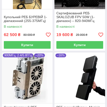
Сертифікований РЕБ
Купольний РЕБ БУРЕВІЙ 1-
SKALOZUB FPV 50W (1-
діапазонний (255-375МГц)
діапазон) – 820-940МГц
В наявності
В наявності
62 500
19 600
₴
₴
80 000 ₴
25 000 ₴
Купити
Купити
900МГц, 2.4/5.8ГГц
–20%
–16%