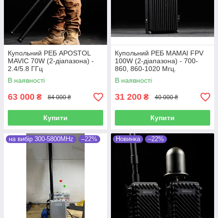
Купольний РЕБ APOSTOL
Купольний РЕБ MAMAI FPV
MAVIC 70W (2-діапазона) -
100W (2-діапазона) - 700-
2.4/5.8 ГГц
860, 860-1020 Мгц.
(Портативний, Окопний, На
В наявності
В наявності
авто)
63 000
31 200
₴
₴
84 000 ₴
40 000 ₴
Купити
Купити
на вибір 300-5800MHz
–22%
Новинка
–22%