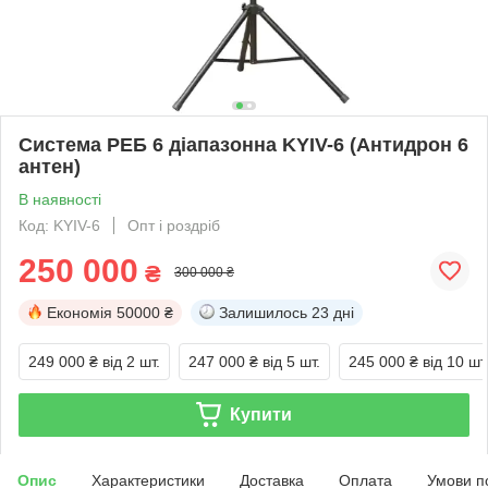
Система РЕБ 6 діапазонна KYIV-6 (Антидрон 6
антен)
В наявності
Код: KYIV-6
Опт і роздріб
250 000
₴
300 000 ₴
Економія
50000 ₴
Залишилось
23 дні
249 000 ₴
від 2 шт.
247 000 ₴
від 5 шт.
245 000 ₴
від 10 шт
Купити
Опис
Характеристики
Доставка
Оплата
Умови п