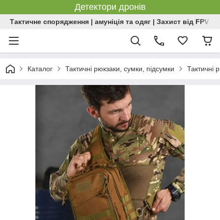
Детектори дронів
Тактичне спорядження | амуніція та одяг | Захист від FPV | 
Каталог
Тактичні рюкзаки, сумки, підсумки
Тактичні 