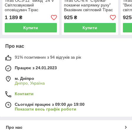
Tiras ОСЗ-12 "Вихід" 24 V
Tiras ОС-6.4 "Стрілка-
Tira
Світлозвуковий
покажчи напрямку руху"
"Вих
оповіщувач Тірас
Вказівник світловий Тірас
світ
1 189
925
925
₴
₴
Купити
Купити
Про нас
91% позитивних з 94 відгуків за рік
Працює з 24.01.2023
м. Дніпро
Дніпро, Україна
Контакти
Сьогодні працює з 09:00 до 19:00
Показати весь графік роботи
Про нас