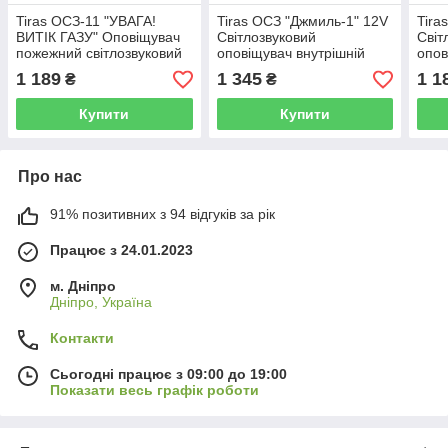
Tiras ОСЗ-11 "УВАГА!
Tiras ОСЗ "Джмиль-1" 12V
Tira
ВИТІК ГАЗУ" Оповіщувач
Світлозвуковий
Світ
пожежний світлозвуковий
оповіщувач внутрішній
опов
Тірас
Тірас
1 189
1 345
1 1
₴
₴
Купити
Купити
Про нас
91% позитивних з 94 відгуків за рік
Працює з 24.01.2023
м. Дніпро
Дніпро, Україна
Контакти
Сьогодні працює з 09:00 до 19:00
Показати весь графік роботи