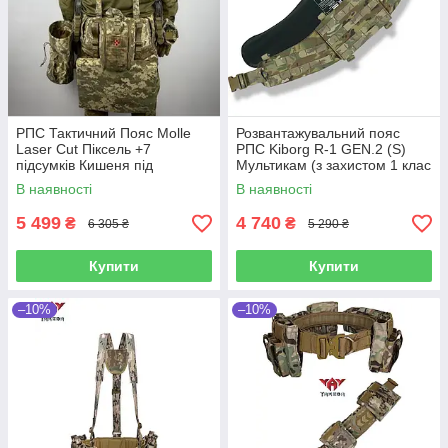
РПС Тактичний Пояс Molle
Розвантажувальний пояс
Laser Cut Піксель +7
РПС Kiborg R-1 GEN.2 (S)
підсумків Кишеня під
Мультикам (з захистом 1 клас
балістичний пакет 85*15,
Militex)
В наявності
В наявності
Каремат
5 499
4 740
₴
₴
6 305 ₴
5 290 ₴
Купити
Купити
–10%
–10%