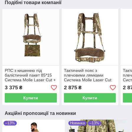
Подібні товари компанії
РПС з кишенею під
Тактичний пояс з
Такт
балістичний пакет 85*15
плечовими лямками
пле
Система Molle Laser Cut +
Система Molle Laser Cut
Сист
Каремат Мультикам
РПС з кишенею під
РПС 
3 375
2 875
2 8
₴
₴
балістичний пакет 85*15
балі
Мультикам
Мул
Купити
Купити
Акційні пропозиції та новинки
–13%
Новинка
–13%