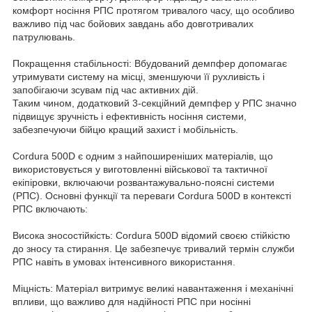
комфорт носіння РПС протягом тривалого часу, що особливо
важливо під час бойових завдань або довготривалих
патрулювань.
Покращення стабільності: Вбудований демпфер допомагає
утримувати систему на місці, зменшуючи її рухливість і
запобігаючи зсувам під час активних дій.
Таким чином, додатковий 3-секційний демпфер у РПС значно
підвищує зручність і ефективність носіння системи,
забезпечуючи бійцю кращий захист і мобільність.
Cordura 500D є одним з найпоширеніших матеріалів, що
використовується у виготовленні військової та тактичної
екіпіровки, включаючи розвантажувально-поясні системи
(РПС). Основні функції та переваги Cordura 500D в контексті
РПС включають:
Висока зносостійкість: Cordura 500D відомий своєю стійкістю
до зносу та стирання. Це забезпечує тривалий термін служби
РПС навіть в умовах інтенсивного використання.
Міцність: Матеріал витримує великі навантаження і механічні
впливи, що важливо для надійності РПС при носінні