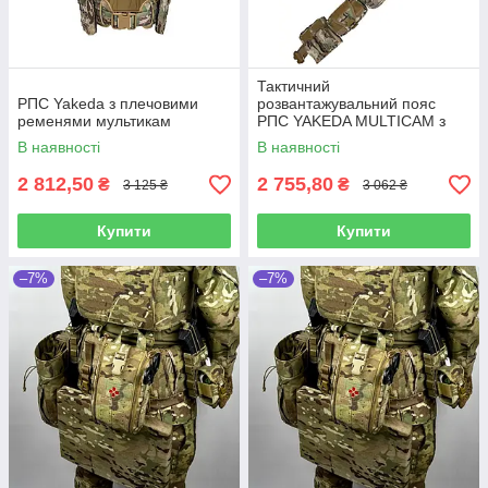
Тактичний
РПС Yakeda з плечовими
розвантажувальний пояс
ременями мультикам
РПС YAKEDA MULTICAM з
підсумками Мультикам
В наявності
В наявності
2 812,50
2 755,80
₴
₴
3 125 ₴
3 062 ₴
Купити
Купити
–7%
–7%