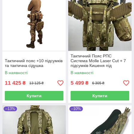
Тактичний Пояс РПС
Тактичний пояс +10 підсумків
Система Molle Laser Cut + 7
та тактична сідушка
підсумків Кишеня під
балістичний пакет 85*15
В наявності
В наявності
Мультикам
11 425
5 499
₴
₴
13 125 ₴
6 305 ₴
Купити
Купити
–13%
–10%