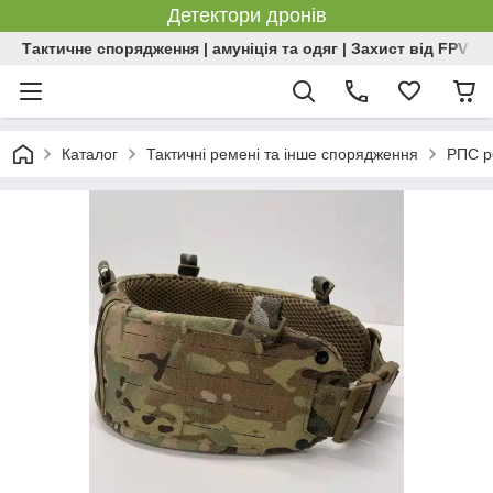
Детектори дронів
Тактичне спорядження | амуніція та одяг | Захист від FPV | 
Каталог
Тактичні ремені та інше спорядження
РПС р