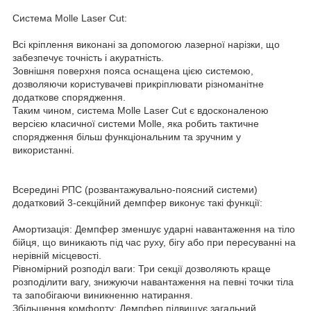
Система Molle Laser Cut:
Всі кріплення виконані за допомогою лазерної нарізки, що
забезпечує точність і акуратність.
Зовнішня поверхня пояса оснащена цією системою,
дозволяючи користувачеві прикріплювати різноманітне
додаткове спорядження.
Таким чином, система Molle Laser Cut є вдосконаленою
версією класичної системи Molle, яка робить тактичне
спорядження більш функціональним та зручним у
використанні.
Всередині РПС (розвантажувально-поясний системи)
додатковий 3-секційний демпфер виконує такі функції:
Амортизація: Демпфер зменшує ударні навантаження на тіло
бійця, що виникають під час руху, бігу або при пересуванні на
нерівній місцевості.
Рівномірний розподіл ваги: Три секції дозволяють краще
розподілити вагу, знижуючи навантаження на певні точки тіла
та запобігаючи виникненню натирання.
Збільшення комфорту: Демпфер підвищує загальний