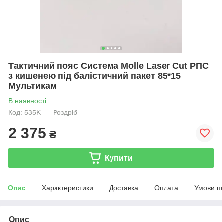
Тактичний пояс Система Molle Laser Cut РПС
з кишенею під балістичний пакет 85*15
Мультикам
В наявності
Код: 535K
Роздріб
2 375
₴
Купити
Опис
Характеристики
Доставка
Оплата
Умови п
Опис