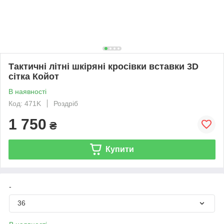
Тактичні літні шкіряні кросівки вставки 3D
сітка Койот
В наявності
Код: 471K
Роздріб
1 750
₴
Купити
-
36