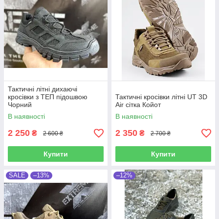
Тактичні літні дихаючі
кросівки з ТЕП підошвою
Тактичні кросівки літні UT 3D
Чорний
Air сітка Койот
В наявності
В наявності
2 250
2 350
₴
₴
2 600 ₴
2 700 ₴
Купити
Купити
SALE
–13%
–12%