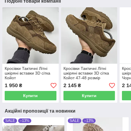
Подібні товари компанії
Кросівки Тактичні Літні
Кросівки Тактичні Літні
Крос
шкіряні вставки 3D сітка
шкіряні вставки 3D сітка
шкір
Койот
Койот 47-48 розмір
Чорн
1 950
2 145
2 1
₴
₴
Купити
Купити
Акційні пропозиції та новинки
SALE
–13%
SALE
–13%