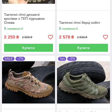
Тактичні літні дихаючі
кросівки з ТЕП підошвою
Олива
Тактичні літні берці койот
В наявності
В наявності
2 250
2 578
₴
₴
2 500 ₴
2 838 ₴
Купити
Купити
SALE
–7%
Топ
–5%