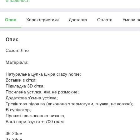
В наявності
Опис
Характеристики
Доставка
Оплата
Умови п
Опис
Сезон: Літо
Матеріали:
Натуральна цупка шкіра crazy horse;
Вставки з сітки;
Підкладка 3D сітка;
Посилена устілка, яка не розмокне;
Додаткова з’ємна устілка;
Трекінгова підошва (виконана з термогуми, гнучка, не ковзає);
Є супінатор;
Прошиті воскованою ниткою;
Вага пари взуття +-700 грам.
36-23см
37-24см