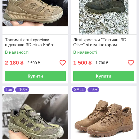
Тактичні літні кросівки
Літні кросівки "Тактичні 3D
підкладка 3D сітка Койот
Olive" зі ступінатором
В наявності
В наявності
2 180
1 500
₴
₴
2 500 ₴
1 700 ₴
Купити
Купити
Топ
–10%
SALE
–9%