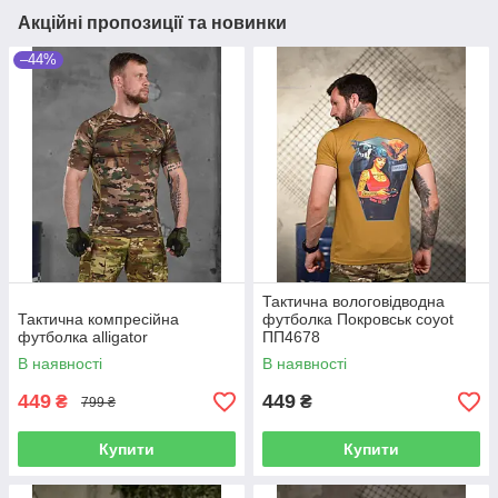
Акційні пропозиції та новинки
–44%
Тактична вологовідводна
Тактична компресійна
футболка Покровськ coyot
футболка alligator
ПП4678
В наявності
В наявності
449
449
₴
₴
799 ₴
Купити
Купити