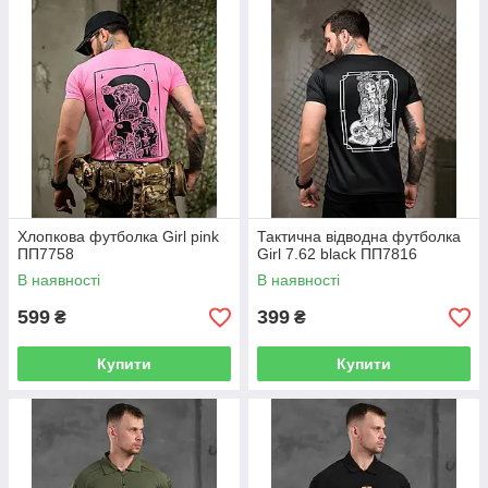
Хлопкова футболка Girl pink
Тактична відводна футболка
ПП7758
Girl 7.62 black ПП7816
В наявності
В наявності
599
399
₴
₴
Купити
Купити