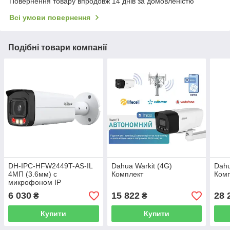
Повернення товару впродовж 14 днів за домовленістю
Всі умови повернення
Подібні товари компанії
DH-IPC-HFW2449T-AS-IL
Dahua Warkit (4G)
Dahu
4МП (3.6мм) с
Комплект
Ком
микрофоном IP
відеокамера Dahua
6 030
15 822
28 
₴
₴
Купити
Купити