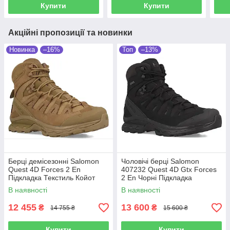
Купити
Купити
Акційні пропозиції та новинки
Новинка
–16%
Топ
–13%
Берці демісезонні Salomon
Чоловічі берці Salomon
Quest 4D Forces 2 En
407232 Quest 4D Gtx Forces
Підкладка Текстиль Койот
2 En Чорні Підкладка
Мембрана: Gore-Tex
В наявності
В наявності
12 455
13 600
₴
₴
14 755 ₴
15 600 ₴
Купити
Купити