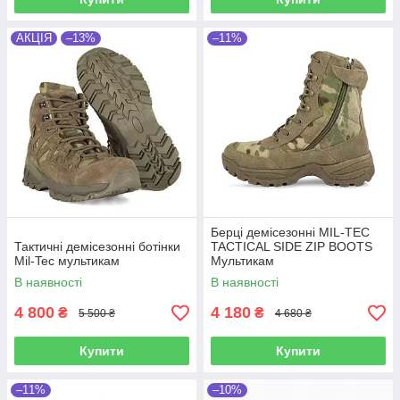
АКЦІЯ
–13%
–11%
Берці демісезонні MIL-TEC
Тактичні демісезонні ботінки
TACTICAL SIDE ZIP BOOTS
Mil-Tec мультикам
Мультикам
В наявності
В наявності
4 800
4 180
₴
₴
5 500 ₴
4 680 ₴
Купити
Купити
–11%
–10%