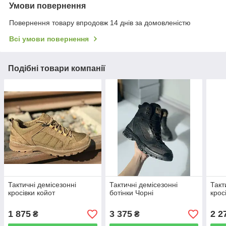
Умови повернення
Повернення товару впродовж 14 днів за домовленістю
Всі умови повернення
Подібні товари компанії
Тактичні демісезонні
Тактичні демісезонні
Такт
кросівки койот
ботінки Чорні
крос
1 875
3 375
2 2
₴
₴