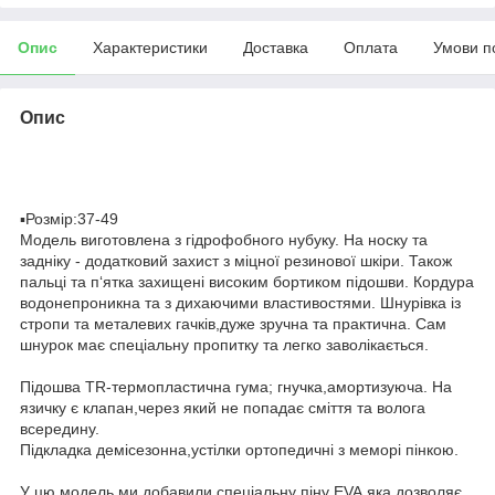
Опис
Характеристики
Доставка
Оплата
Умови п
Опис
▪️Розмір:37-49
Модель виготовлена з гідрофобного нубуку. На носку та
задніку - додатковий захист з міцної резинової шкіри. Також
пальці та п‘ятка захищені високим бортиком підошви. Кордура
водонепроникна та з дихаючими властивостями. Шнурівка із
стропи та металевих гачків,дуже зручна та практична. Сам
шнурок має спеціальну пропитку та легко заволікається.
Підошва TR-термопластична гума; гнучка,амортизуюча. На
язичку є клапан,через який не попадає сміття та волога
всередину.
Підкладка демісезонна,устілки ортопедичні з меморі пінкою.
У цю модель ми добавили спеціальну піну EVA,яка дозволяє