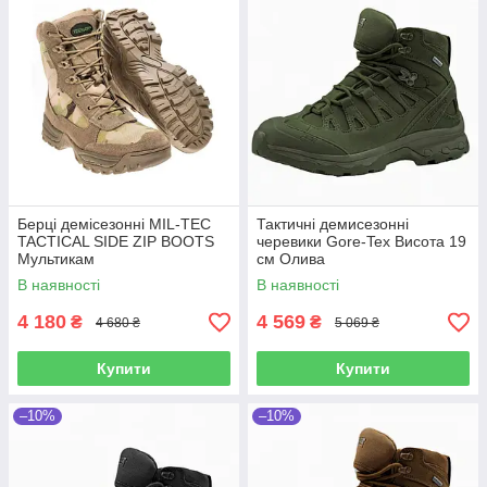
Берці демісезонні MIL-TEC
Тактичні демисезонні
TACTICAL SIDE ZIP BOOTS
черевики Gore-Tex Висота 19
Мультикам
см Олива
В наявності
В наявності
4 180
4 569
₴
₴
4 680 ₴
5 069 ₴
Купити
Купити
–10%
–10%