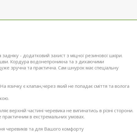
 задніку - додатковий захист з міцної резинової шкіри.
дошви. Кордура водонепроникна та з дихаючими
,дуже зручна та практична. Сам шнурок має спеціальну
а язичку є клапан,через який не попадає сміття та волога
кою.
яє верхній частині черевика не вигинатись в різні сторони.
е практичним в екстремальних умовах.
ння черевиків та для Вашого комфорту