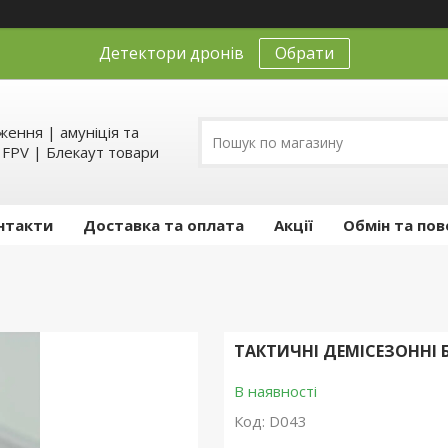
Детектори дронів
Обрати
ення | амуніція та
д FPV | Блекаут товари
нтакти
Доставка та оплата
Акції
Обмін та пов
ТАКТИЧНІ ДЕМІСЕЗОННІ 
В наявності
Код:
D043