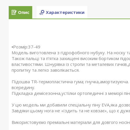
Опис
Характеристики
▪️Розмір:37-49
Модель виготовлена з гідрофобного нубуку. На носку та
Також пальці та п‘ятка захищені високим бортиком пі
властивостями. Шнурівка із стропи та металевих гачків
пропитку та легко заволікається.
Підошва TR-термопластична гума; гнучка,амортизуюча. Н
всередину.
Підкладка демісезонна,устілки ортопедичні з меморі пін
У цю модель ми добавили спеціальну піну EVA,яка дозвол
Завдяки цьому нога не «їздить та не ковзає», що є дуж
Використовуємо преміальні матеріали для довгого носі