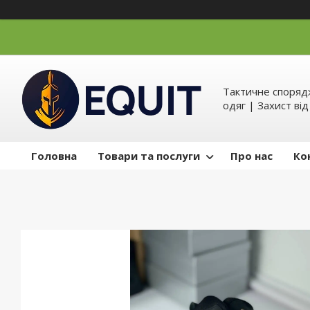
Тактичне спорядж
одяг | Захист ві
Головна
Товари та послуги
Про нас
Ко