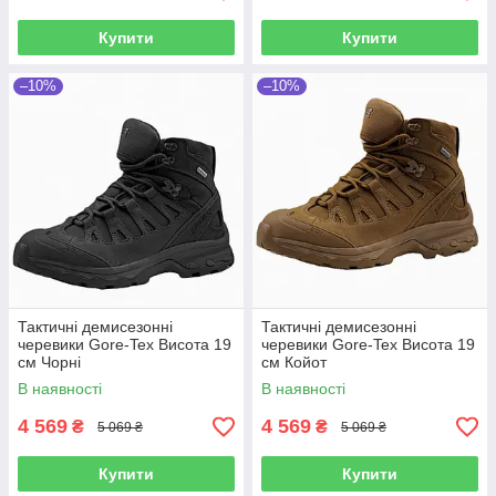
Купити
Купити
–10%
–10%
Тактичні демисезонні
Тактичні демисезонні
черевики Gore-Tex Висота 19
черевики Gore-Tex Висота 19
см Чорні
см Койот
В наявності
В наявності
4 569
4 569
₴
₴
5 069 ₴
5 069 ₴
Купити
Купити