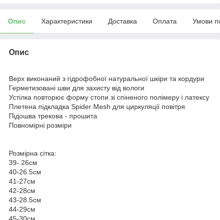
Опис
Характеристики
Доставка
Оплата
Умови п
Опис
Верх виконаний з гідрофобної натуральної шкіри та кордури
Герметизовані шви для захисту від вологи
Устілка повторює форму стопи зі спіненого полімеру і латексу
Плетена підкладка Spider Mesh для циркуляції повітря
Підошва трекова - прошита
Повномірні розміри
Розмірна сітка:
39- 26см
40-26.5см
41-27см
42-28см
43-28.5см
44-29см
45-30см