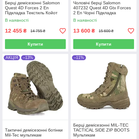
Берці демісезонні Salomon
Чоловічі берці Salomon
Quest 4D Forces 2 En
407232 Quest 4D Gtx Forces
Підкладка Текстиль Койот
2 En Чорні Підкладка
Мембрана: Gore-Tex
В наявності
В наявності
12 455
13 600
₴
₴
14 755 ₴
15 600 ₴
Купити
Купити
АКЦІЯ
–13%
–11%
Берці демісезонні MIL-TEC
Тактичні демісезонні ботінки
TACTICAL SIDE ZIP BOOTS
Mil-Tec мультикам
Мультикам