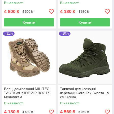
В наявності
В наявності
4 800
4 180
₴
₴
5 500 ₴
4 680 ₴
Купити
Купити
–11%
–10%
Берці демісезонні MIL-TEC
Тактичні демисезонні
TACTICAL SIDE ZIP BOOTS
черевики Gore-Tex Висота 19
Мультикам
см Олива
В наявності
В наявності
4 180
4 569
₴
₴
4 680 ₴
5 069 ₴