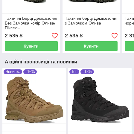
Тактичні Берці демісезонні
Тактичні берці Демісезонні
Такт
Без Замочка колір Олива/
з Замочком Олива
чорн
Піксель
2 535
2 535
2 3
₴
₴
Купити
Купити
Акційні пропозиції та новинки
Новинка
–16%
Топ
–13%