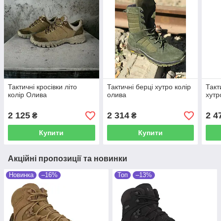
Тактичні кросівки літо
Тактичні берці хутро колір
Такт
колір Олива
олива
хутр
2 125
2 314
2 4
₴
₴
Купити
Купити
Акційні пропозиції та новинки
Новинка
–16%
Топ
–13%