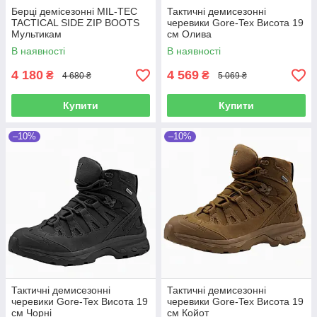
Берці демісезонні MIL-TEC
Тактичні демисезонні
TACTICAL SIDE ZIP BOOTS
черевики Gore-Tex Висота 19
Мультикам
см Олива
В наявності
В наявності
4 180
4 569
₴
₴
4 680 ₴
5 069 ₴
Купити
Купити
–10%
–10%
Тактичні демисезонні
Тактичні демисезонні
черевики Gore-Tex Висота 19
черевики Gore-Tex Висота 19
см Чорні
см Койот