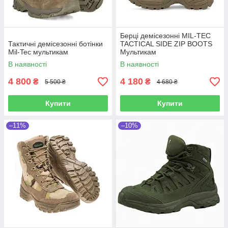
Берці демісезонні MIL-TEC
Тактичні демісезонні ботінки
TACTICAL SIDE ZIP BOOTS
Mil-Tec мультикам
Мультикам
В наявності
В наявності
4 800
4 180
₴
₴
5 500 ₴
4 680 ₴
Купити
Купити
–11%
–10%