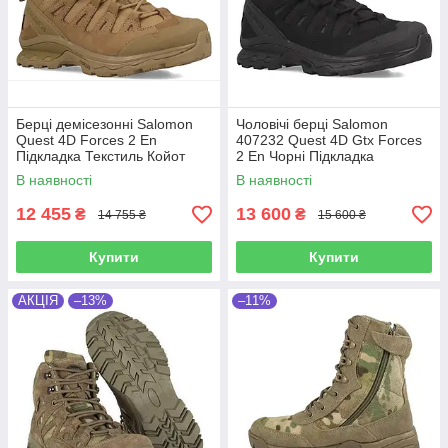
Берці демісезонні Salomon
Чоловічі берці Salomon
Quest 4D Forces 2 En
407232 Quest 4D Gtx Forces
Підкладка Текстиль Койот
2 En Чорні Підкладка
Мембрана: Gore-Tex
В наявності
В наявності
12 455
13 600
₴
₴
14 755 ₴
15 600 ₴
Купити
Купити
АКЦІЯ
–13%
–11%