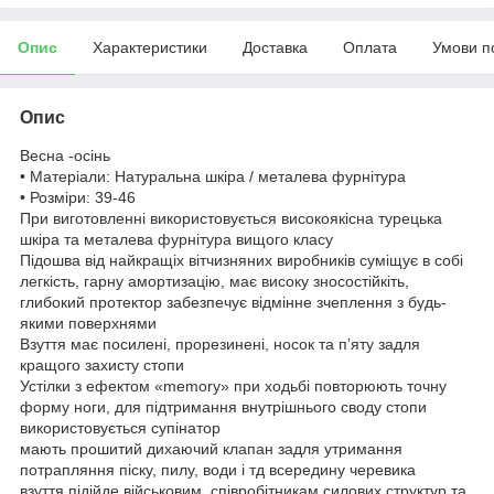
Опис
Характеристики
Доставка
Оплата
Умови п
Опис
Весна -осінь
• Матеріали: Натуральна шкіра / металева фурнітура
• Розміри: 39-46
При виготовленні використовується високоякісна турецька
шкіра та металева фурнітура вищого класу
Підошва від найкращіх вітчизняних виробників суміщує в собі
легкість, гарну амортизацію, має високу зносостійкіть,
глибокий протектор забезпечує відмінне зчеплення з будь-
якими поверхнями
Взуття має посилені, прорезинені, носок та пʼяту задля
кращого захисту стопи
Устілки з ефектом «memory» при ходьбі повторюють точну
форму ноги, для підтримання внутрішнього своду стопи
використовується супінатор
мають прошитий дихаючий клапан задля утримання
потрапляння піску, пилу, води і тд всередину черевика
взуття підійде військовим, співробітникам силових структур та