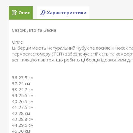
Опис
Характеристики
Сезон: Літо та Весна
Опис:
Ці берци мають натуральний нубук та посилені носок та
термоеластомеру (ТЕП) забезпечує стійкість та комфорт
вентиляцію повітря, що робить ці берци ідеальними для
36 23.5 см
37 24 см
38 24.7 см
39 25.5 см
40 26.5 см
41 27.5 см
42 28 см
43 28.8 см
44 29.5 см
45 30 см