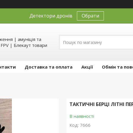
Детектори дронів
Обрати
ення | амуніція та
д FPV | Блекаут товари
нтакти
Доставка та оплата
Акції
Обмін та пов
ТАКТИЧНІ БЕРЦІ ЛІТНІ П
В наявності
Код:
7666