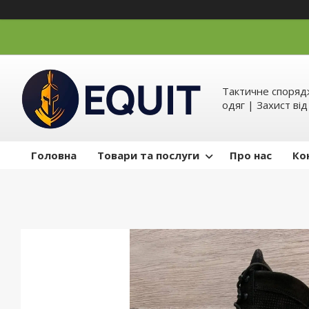
Тактичне спорядж
одяг | Захист ві
Головна
Товари та послуги
Про нас
Ко