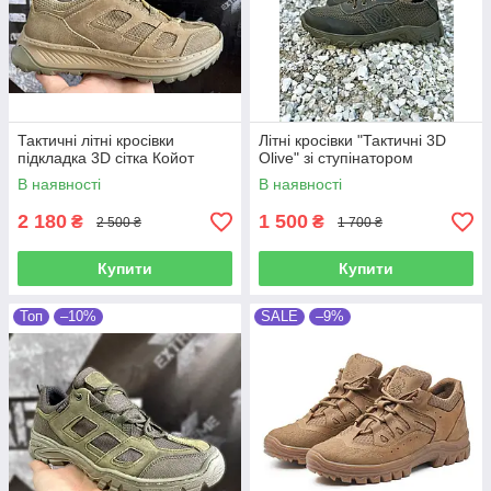
Тактичні літні кросівки
Літні кросівки "Тактичні 3D
підкладка 3D сітка Койот
Olive" зі ступінатором
В наявності
В наявності
2 180
1 500
₴
₴
2 500 ₴
1 700 ₴
Купити
Купити
Топ
–10%
SALE
–9%