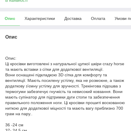
В наявності
Опис
Характеристики
Доставка
Оплата
Умови п
Опис
Опис:
Ці кросівки виготовлені з натуральної цупкої шкіри crazy horse
та мають вставки з сітки для додаткової вентиляції.
Вони оснащені підкладкою 3D сітка для комфорту та
вентиляції. Мають посилену устілку, яка не розмокне, а також
додаткову з’ємну устілку для зручності. Трекінгова підошва з
термогуми забезпечує гнучкість та невисокий ковзання. Вони
мають супінатор для підтримки дуги стопи та забезпечення
правильного положення ноги. Ці кросівки прошиті воскованою
ниткою для додаткової міцності та мають вагу приблизно 700
грам на пару..
36 -24 см
37- 24,5 см