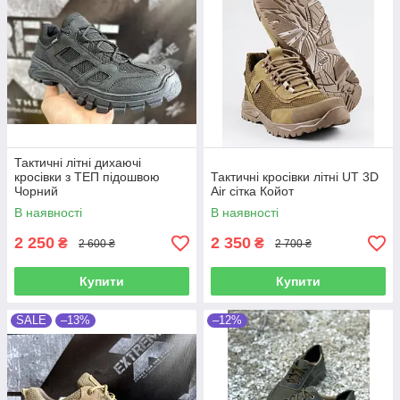
Тактичні літні дихаючі
кросівки з ТЕП підошвою
Тактичні кросівки літні UT 3D
Чорний
Air сітка Койот
В наявності
В наявності
2 250
2 350
₴
₴
2 600 ₴
2 700 ₴
Купити
Купити
SALE
–13%
–12%