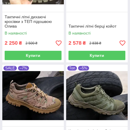
Тактичні літні дихаючі
кросівки з ТЕП підошвою
Олива
Тактичні літні берці койот
В наявності
В наявності
2 250
2 578
₴
₴
2 500 ₴
2 838 ₴
Купити
Купити
SALE
–7%
Топ
–5%