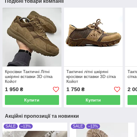
Подібні товари компанії
Кросівки Тактичні Літні
Тактичні літні шкіряні
Такт
шкіряні вставки 3D сітка
кросівки вставки 3D сітка
сітк
Койот
Койот
1 950
1 750
2 0
₴
₴
Купити
Купити
Акційні пропозиції та новинки
SALE
–13%
SALE
–13%