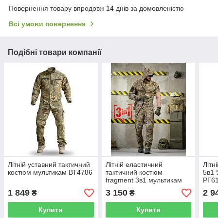
Повернення товару впродовж 14 днів за домовленістю
Всі умови повернення
Подібні товари компанії
Літній уставний тактичний
Літній еластичний
Літн
костюм мультикам ВТ4786
тактичний костюм
5в1
fragment 3в1 мультикам
РГ6
ДЛ6476
1 849
3 150
2 9
₴
₴
Купити
Купити