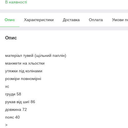
В наявності
Опис
Характеристики
Доставка
Оплата
Умови п
Опис
матеріал тувей (щільний паплін)
манжети на хльостки
утяжки під колінами
розміри повномірні
хс
груди 58
рукав від шиї 86
довжина 72
пояс 40
>