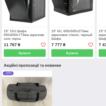
19" 15U Шафа
19" 6U, 600x500x373мм
19" 
600x600x773мм акрилове
акриловое стекло, черный
акри
скло чорна
Шафа
Шаф
11 767
7 777
7 4
₴
₴
Купити
Купити
Акційні пропозиції та новинки
–20%