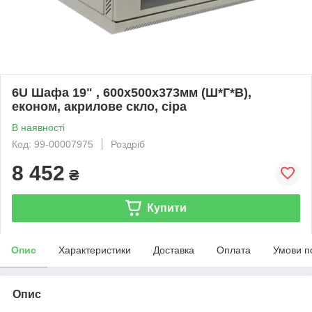
6U Шафа 19" , 600x500x373мм (Ш*Г*В),
економ, акрилове скло, сіра
В наявності
Код: 99-00007975
Роздріб
8 452
₴
Купити
Опис
Характеристики
Доставка
Оплата
Умови п
Опис