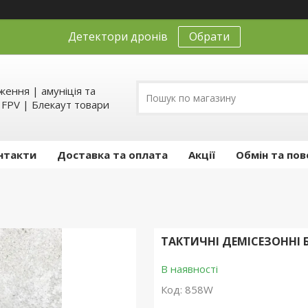
Детектори дронів
Обрати
ення | амуніція та
д FPV | Блекаут товари
нтакти
Доставка та оплата
Акції
Обмін та пов
ТАКТИЧНІ ДЕМІСЕЗОННІ 
В наявності
Код:
858W