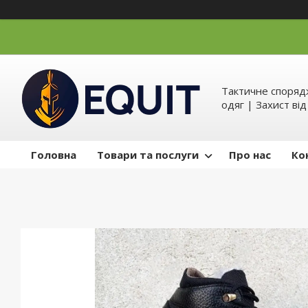
Тактичне спорядж
одяг | Захист ві
Головна
Товари та послуги
Про нас
Ко