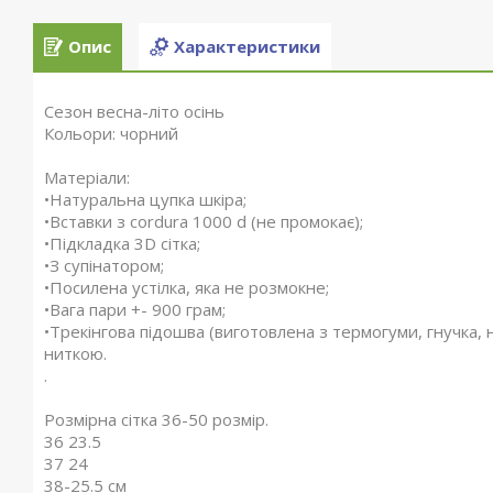
Опис
Характеристики
Сезон весна-літо осінь
Кольори: чорний
Матеріали:
•Натуральна цупка шкіра;
•Вставки з cordura 1000 d (не промокає);
•Підкладка 3D сітка;
•З супінатором;
•Посилена устілка, яка не розмокне;
•Вага пари +- 900 грам;
•Трекінгова підошва (виготовлена з термогуми, гнучка,
ниткою.
.
Розмірна сітка 36-50 розмір.
36 23.5
37 24
38-25.5 см