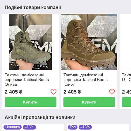
Подібні товари компанії
Тактичні демісезонні
Тактичні демісезонні
Такт
черевики Tactical Boots
черевики Tactical Boots
UT 
Олива
Койот
2 405
2 405
2 4
₴
₴
Купити
Купити
Акційні пропозиції та новинки
Новинка
–16%
Топ
–13%