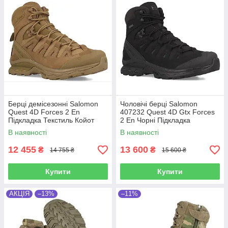
Берці демісезонні Salomon
Чоловічі берці Salomon
Quest 4D Forces 2 En
407232 Quest 4D Gtx Forces
Підкладка Текстиль Койот
2 En Чорні Підкладка
Мембрана: Gore-Tex
В наявності
В наявності
12 455
13 600
₴
₴
14 755 ₴
15 600 ₴
Купити
Купити
АКЦІЯ
–13%
–11%