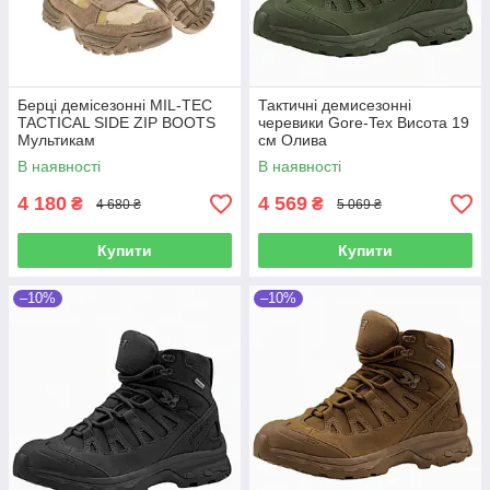
Берці демісезонні MIL-TEC
Тактичні демисезонні
TACTICAL SIDE ZIP BOOTS
черевики Gore-Tex Висота 19
Мультикам
см Олива
В наявності
В наявності
4 180
4 569
₴
₴
4 680 ₴
5 069 ₴
Купити
Купити
–10%
–10%