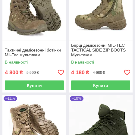
Берці демісезонні MIL-TEC
Тактичні демісезонні ботінки
TACTICAL SIDE ZIP BOOTS
Mil-Tec мультикам
Мультикам
В наявності
В наявності
4 800
4 180
₴
₴
5 500 ₴
4 680 ₴
Купити
Купити
–11%
–10%