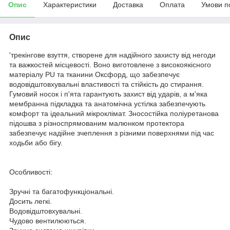
Опис
Характеристики
Доставка
Оплата
Умови п
Опис
'трекінгове взуття, створене для надійного захисту від негоди
та важкостей місцевості. Воно виготовлене з високоякісного
матеріалу PU та тканини Оксфорд, що забезпечує
водовідштовхувальні властивості та стійкість до стирання.
Гумовий носок і п'ята гарантують захист від ударів, а м'яка
мембранна підкладка та анатомічна устілка забезпечують
комфорт та ідеальний мікроклімат. Зносостійка поліуретанова
підошва з різноспрямованим малюнком протектора
забезпечує надійне зчеплення з різними поверхнями під час
ходьби або бігу.
Особливості:
Зручні та багатофункціональні.
Досить легкі.
Водовідштовхувальні.
Чудово вентилюються.