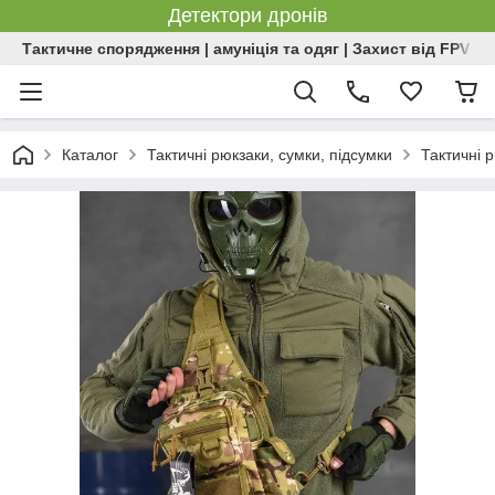
Детектори дронів
Тактичне спорядження | амуніція та одяг | Захист від FPV | 
Каталог
Тактичні рюкзаки, сумки, підсумки
Тактичні 