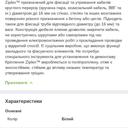
Ziplex™ призначений для фіксації та утримання кабелів
круглого перерізу (кручена пара, коаксіальний кабель, ВВГ та
ін.) діаметром до 16 мм на стінах, стелях та інших монтажних
поверхнях різного призначення з бетону або цегли. Підходить
також для фіксації труби відповідного діаметру (до 16 мм) та
ваги. Конструкція дюбеля ялинки дозволяє закріпити кабель,
не користуючись шурупами або саморізами під час
проведення електромонтажних робіт з прокладання проводки
у відкритий спосіб. Є суцільним виробом, що виконує функції
закладного та фіксуючого елементів. Не потребує
спеціального інструмента для установлення та демонтажу.
Кріплення Ziplex™ виробляється із поліпропілену, отже є
зносостійким, стійким до впливу низьких температур та
утворювання тріщин.
Приховати
Характеристики
Основні
Колір
Білий