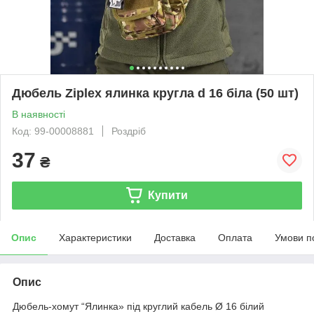
Дюбель Ziplex ялинка кругла d 16 біла (50 шт)
В наявності
Код: 99-00008881
Роздріб
37
₴
Купити
Опис
Характеристики
Доставка
Оплата
Умови п
Опис
Дюбель-хомут “Ялинка» під круглий кабель Ø 16 білий