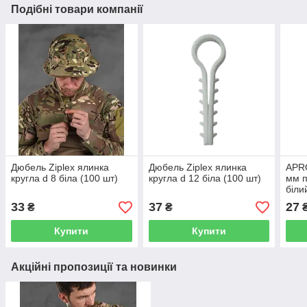
Подібні товари компанії
Дюбель Ziplex ялинка
Дюбель Ziplex ялинка
APR
кругла d 8 біла (100 шт)
кругла d 12 біла (100 шт)
мм п
біли
33
37
27
₴
₴
Купити
Купити
Акційні пропозиції та новинки