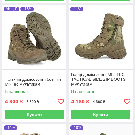
АКЦІЯ
–13%
–11%
Берці демісезонні MIL-TEC
Тактичні демісезонні ботінки
TACTICAL SIDE ZIP BOOTS
Mil-Tec мультикам
Мультикам
В наявності
В наявності
4 800
4 180
₴
₴
5 500 ₴
4 680 ₴
Купити
Купити
–11%
–10%