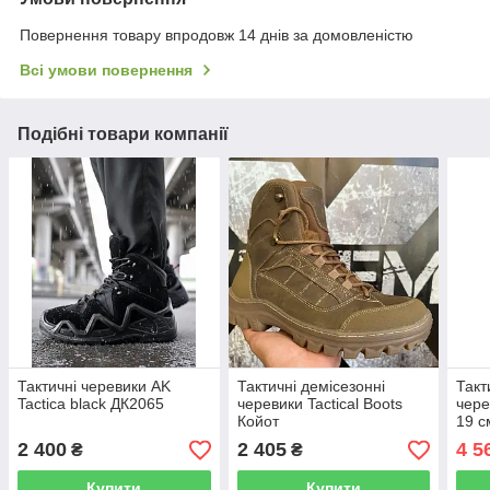
Повернення товару впродовж 14 днів за домовленістю
Всі умови повернення
Подібні товари компанії
Тактичні черевики AK
Тактичні демісезонні
Такт
Tactica black ДК2065
черевики Tactical Boots
чере
Койот
19 с
2 400
2 405
4 5
₴
₴
Купити
Купити