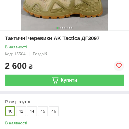
Тактичні черевики AK Tactica ДГ3097
В наявності
Код: 15504
Роздріб
2 600
₴
Купити
Розмір взуття
40
42
44
45
46
В наявності