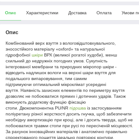
Опис
Характеристики
Доставка
Оплата
Умови п
Опис
Комбінований верх взуття з вологовідштовхувального,
зносостійкого матеріалу «oxford» та натуральної
гідрофобної
шкіри
ВРХ (великої рогатої худоби), менш
схильний до недружніх погодних умов. Сукупність
інтегрованої мембрани та природних мікропор шкіри -
відводить надлишок вологи на верхні шари взуття для
подальшого випаровування, тим самим
підтримуючи оптимальний мікроклімат усередині
взуття. Наявність захисних елементів по периметру взуття
дозволяє не побоюватися прямих і дотичних ударів. Також
виконують додаткову функцію фіксацію
стопи. Двокомпонентна PU/NR
підошва
із застосуванням
поліуретану різної жорсткості досить гнучка, щоб забезпечити
необхідну амортизацію при кроці, але і досить тверда, щоб не
побоюватися травми стопи при русі по пересіченій місцевості.
За рахунок інноваційних матеріалів і анатомічно правильно
спроектованого пошиття ідеально повторює контури.