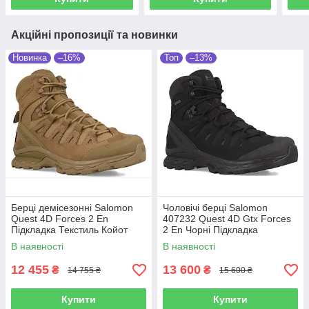
Акційні пропозиції та новинки
Новинка
–16%
Топ
–13%
Берці демісезонні Salomon
Чоловічі берці Salomon
Quest 4D Forces 2 En
407232 Quest 4D Gtx Forces
Підкладка Текстиль Койот
2 En Чорні Підкладка
Мембрана: Gore-Tex
В наявності
В наявності
12 455
13 600
₴
₴
14 755 ₴
15 600 ₴
Купити
Купити