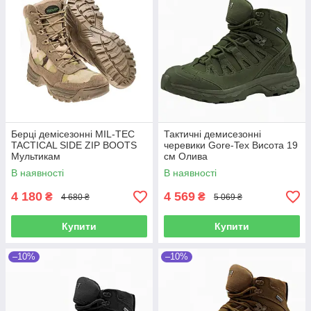
Берці демісезонні MIL-TEC
Тактичні демисезонні
TACTICAL SIDE ZIP BOOTS
черевики Gore-Tex Висота 19
Мультикам
см Олива
В наявності
В наявності
4 180
4 569
₴
₴
4 680 ₴
5 069 ₴
Купити
Купити
–10%
–10%