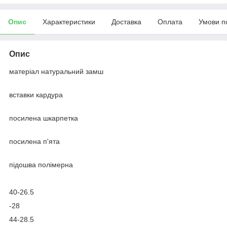
Опис
Характеристики
Доставка
Оплата
Умови п
Опис
матеріал натуральний замш
вставки кардура
посилена шкарпетка
посилена п'ята
підошва полімерна
40-26.5
-28
44-28.5