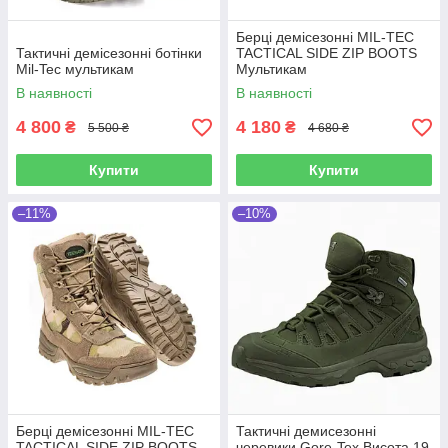
Берці демісезонні MIL-TEC
Тактичні демісезонні ботінки
TACTICAL SIDE ZIP BOOTS
Mil-Tec мультикам
Мультикам
В наявності
В наявності
4 800
4 180
₴
₴
5 500 ₴
4 680 ₴
Купити
Купити
–11%
–10%
Берці демісезонні MIL-TEC
Тактичні демисезонні
TACTICAL SIDE ZIP BOOTS
черевики Gore-Tex Висота 19