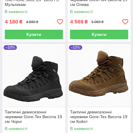
Мультикам
см Олива
В наявності
В наявності
4 180
4 569
₴
₴
4 680 ₴
5 069 ₴
Купити
Купити
–10%
–10%
Тактичні демисезонні
Тактичні демисезонні
черевики Gore-Tex Висота 19
черевики Gore-Tex Висота 19
см Чорні
см Койот
В наявності
В наявності