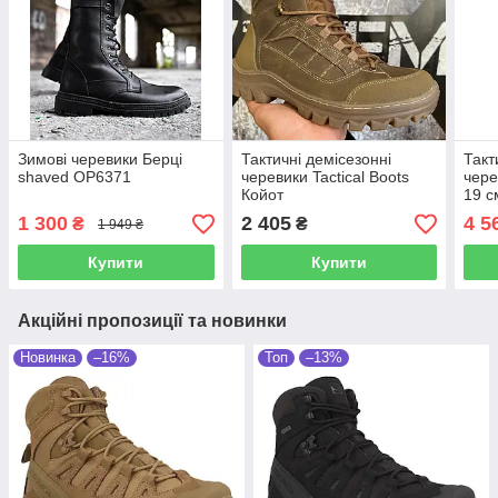
Зимові черевики Берці
Тактичні демісезонні
Такт
shaved ОР6371
черевики Tactical Boots
чере
Койот
19 с
1 300
2 405
4 5
₴
₴
1 949 ₴
Купити
Купити
Акційні пропозиції та новинки
Новинка
–16%
Топ
–13%