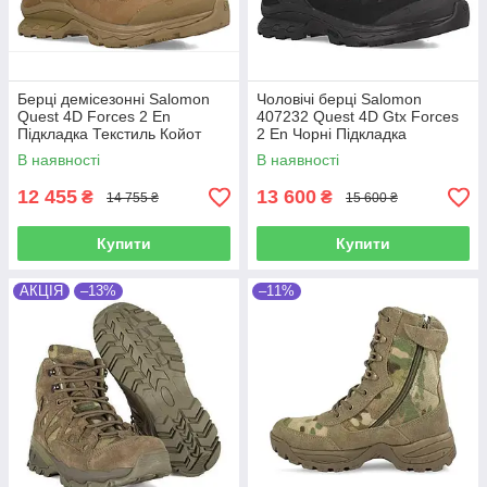
Берці демісезонні Salomon
Чоловічі берці Salomon
Quest 4D Forces 2 En
407232 Quest 4D Gtx Forces
Підкладка Текстиль Койот
2 En Чорні Підкладка
Мембрана: Gore-Tex
В наявності
В наявності
12 455
13 600
₴
₴
14 755 ₴
15 600 ₴
Купити
Купити
АКЦІЯ
–13%
–11%