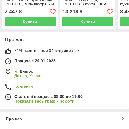
(7091001) мідь внутрішній
(70910031) бухта 500м.
бухт
ЗЗКМ
мідь зовнішній ЗЗКМ
пара
7 447
13 218
8 4
₴
₴
безг
Купити
Купити
Про нас
91% позитивних з 94 відгуків за рік
Працює з 24.01.2023
м. Дніпро
Дніпро, Україна
Контакти
Сьогодні працює з 09:00 до 19:00
Показати весь графік роботи
Про нас