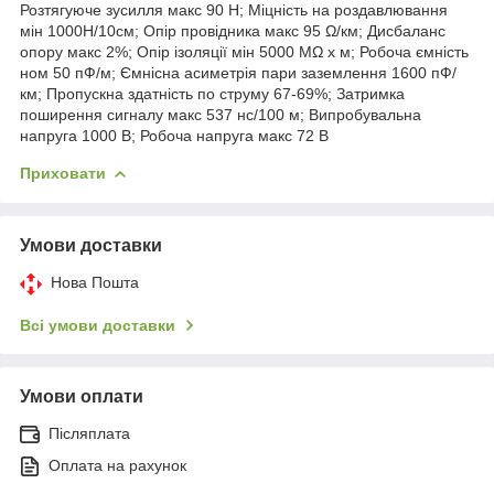
Розтягуюче зусилля макс 90 Н; Міцність на роздавлювання
мін 1000Н/10см; Опір провідника макс 95 Ω/км; Дисбаланс
опору макс 2%; Опір ізоляції мін 5000 MΩ х м; Робоча ємність
ном 50 пФ/м; Ємнісна асиметрія пари заземлення 1600 пФ/
км; Пропускна здатність по струму 67-69%; Затримка
поширення сигналу макс 537 нс/100 м; Випробувальна
напруга 1000 В; Робоча напруга макс 72 В
Приховати
Умови доставки
Нова Пошта
Всі умови доставки
Умови оплати
Післяплата
Оплата на рахунок