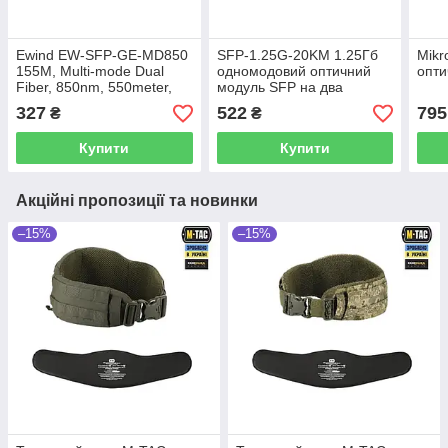
Ewind EW-SFP-GE-MD850
SFP-1.25G-20KM 1.25Гб
Mikr
155M, Multi-mode Dual
одномодовий оптичний
опти
Fiber, 850nm, 550meter,
модуль SFP на два
LC connector Модуль SFP
волокна
327
522
795
₴
₴
Купити
Купити
Акційні пропозиції та новинки
–15%
–15%