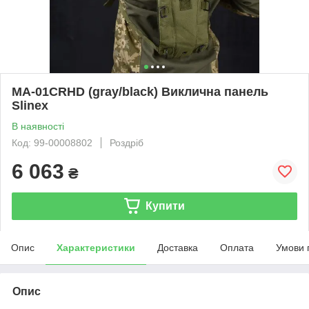
MA-01CRHD (gray/black) Виклична панель
Slinex
В наявності
Код: 99-00008802
Роздріб
6 063
₴
Купити
Опис
Характеристики
Доставка
Оплата
Умови 
Опис