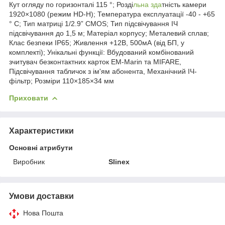
Кут огляду по горизонталі 115 °; Розді
льна зда
тність камери
1920×1080 (режим HD-H); Температура експлуатації -40 - +65
° C; Тип матриці 1/2.9” CMOS; Тип підсвічування ІЧ
підсвічування до 1,5 м; Матеріал корпусу; Металевий сплав;
Клас безпеки IP65; Живлення +12В, 500мА (від БП, у
комплекті); Унікальні функції: Вбудований комбінований
зчитувач безконтактних карток EM-Marin та MIFARE,
Підсвічування табличок з ім'ям абонента, Механічний ІЧ-
фільтр; Розміри 110×185×34 мм
Приховати
Характеристики
Основні атрибути
Виробник
Slinex
Умови доставки
Нова Пошта