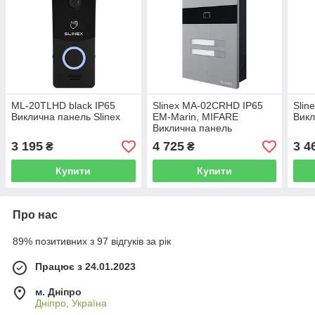
ML-20TLHD black IP65
Slinex MA-02CRHD IP65
Slin
Виклична панель Slinex
EM-Marin, MIFARE
Викл
Виклична панель
3 195
4 725
3 4
₴
₴
Купити
Купити
Про нас
89% позитивних з 97 відгуків за рік
Працює з 24.01.2023
м. Дніпро
Дніпро, Україна