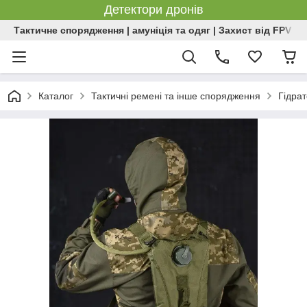
Детектори дронів
Тактичне спорядження | амуніція та одяг | Захист від FPV | 
Каталог
Тактичні ремені та інше спорядження
Гідра